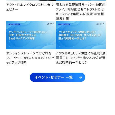
アクト×日本マイクロソフト 共催ウ
狙われる重要管理サーバー！純国産
ェビナー
ファイル暗号化とゼロトラストIDセ
キュリティで実現する”鉄壁”の情報
漏洩対策
オンラインストレージでは守れな
7つのセキュリティ課題に終止符！濱
い、EPP・EDRの先を支えるSaaSバ
田重工（PC850台・情シス2名）が選
ックアップ戦略
んだ戦略的一手とは？
イベント・セミナー 一覧