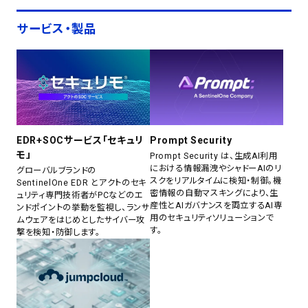
サービス・製品
EDR+SOCサービス「セキュリ
Prompt Security
モ」
Prompt Security は、生成AI利用
における情報漏洩やシャドーAIのリ
グローバルブランドの
スクをリアルタイムに検知・制御。機
SentinelOne EDR とアクトのセキ
密情報の自動マスキングにより、生
ュリティ専門技術者がPCなどのエ
産性とAIガバナンスを両立するAI専
ンドポイントの挙動を監視し、ランサ
用のセキュリティソリューションで
ムウェアをはじめとしたサイバー攻
す。
撃を検知・防御します。