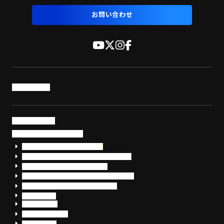
お問い合わせ
トップページ
サービス・製品
サイバーセキュリティ
EDR+SOCサービス「セキュリモ」
EDR+SOC+サイバー保険「データお守り隊」
セキュリティ研修・コンサルティング
フォレンジック調査（インシデントレスポンス）
脆弱性診断・サイバーセキュリティ調査
おまかせEDR
SentinelOne
Prompt Security
JumpCloud