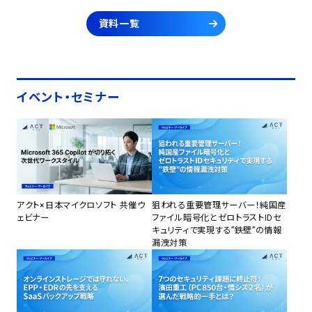
資料一覧
イベント・セミナー
アクト×日本マイクロソフト 共催ウ
狙われる重要管理サーバー！純国産
ェビナー
ファイル暗号化とゼロトラストIDセ
キュリティで実現する”鉄壁”の情報
漏洩対策