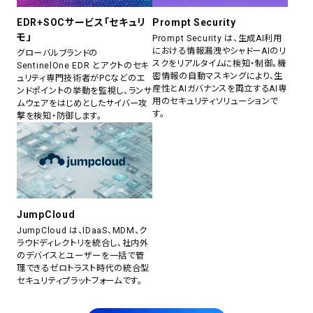
EDR+SOCサービス「セキュリ
Prompt Security
モ」
Prompt Security は、生成AI利用
における情報漏洩やシャドーAIのリ
グローバルブランドの
スクをリアルタイムに検知・制御。機
SentinelOne EDR とアクトのセキ
密情報の自動マスキングにより、生
ュリティ専門技術者がPCなどのエ
産性とAIガバナンスを両立するAI専
ンドポイントの挙動を監視し、ランサ
用のセキュリティソリューションで
ムウェアをはじめとしたサイバー攻
す。
撃を検知・防御します。
JumpCloud
JumpCloud は、IDaaS、MDM、ク
ラウドディレクトリを統合し、社内外
のデバイスとユーザーを一括で管
理できるゼロトラスト時代の統合型
セキュリティプラットフォームです。