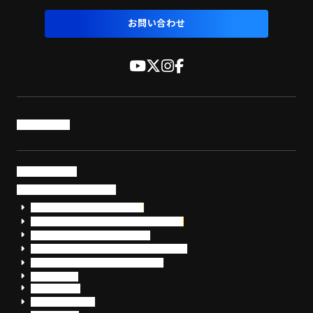
お問い合わせ
トップページ
サービス・製品
サイバーセキュリティ
EDR+SOCサービス「セキュリモ」
EDR+SOC+サイバー保険「データお守り隊」
セキュリティ研修・コンサルティング
フォレンジック調査（インシデントレスポンス）
脆弱性診断・サイバーセキュリティ調査
おまかせEDR
SentinelOne
Prompt Security