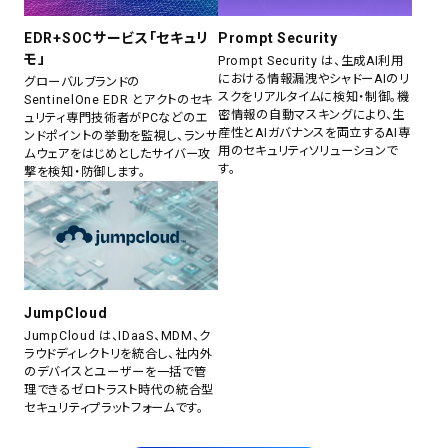
EDR+SOCサービス「セキュリ
Prompt Security
モ」
Prompt Security は、生成AI利用
における情報漏洩やシャドーAIのリ
グローバルブランドの
スクをリアルタイムに検知・制御。機
SentinelOne EDR とアクトのセキ
密情報の自動マスキングにより、生
ュリティ専門技術者がPCなどのエ
産性とAIガバナンスを両立するAI専
ンドポイントの挙動を監視し、ランサ
用のセキュリティソリューションで
ムウェアをはじめとしたサイバー攻
す。
撃を検知・防御します。
JumpCloud
JumpCloud は、IDaaS、MDM、ク
ラウドディレクトリを統合し、社内外
のデバイスとユーザーを一括で管
理できるゼロトラスト時代の統合型
セキュリティプラットフォームです。