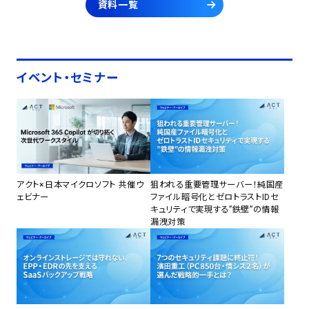
資料一覧
イベント・セミナー
アクト×日本マイクロソフト 共催ウ
狙われる重要管理サーバー！純国産
ェビナー
ファイル暗号化とゼロトラストIDセ
キュリティで実現する”鉄壁”の情報
漏洩対策