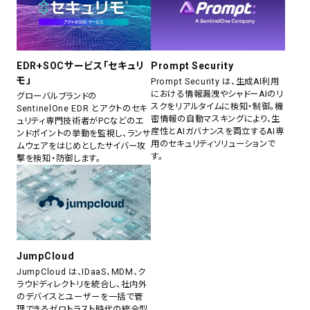
EDR+SOCサービス「セキュリ
Prompt Security
モ」
Prompt Security は、生成AI利用
における情報漏洩やシャドーAIのリ
グローバルブランドの
スクをリアルタイムに検知・制御。機
SentinelOne EDR とアクトのセキ
密情報の自動マスキングにより、生
ュリティ専門技術者がPCなどのエ
産性とAIガバナンスを両立するAI専
ンドポイントの挙動を監視し、ランサ
用のセキュリティソリューションで
ムウェアをはじめとしたサイバー攻
す。
撃を検知・防御します。
JumpCloud
JumpCloud は、IDaaS、MDM、ク
ラウドディレクトリを統合し、社内外
のデバイスとユーザーを一括で管
理できるゼロトラスト時代の統合型