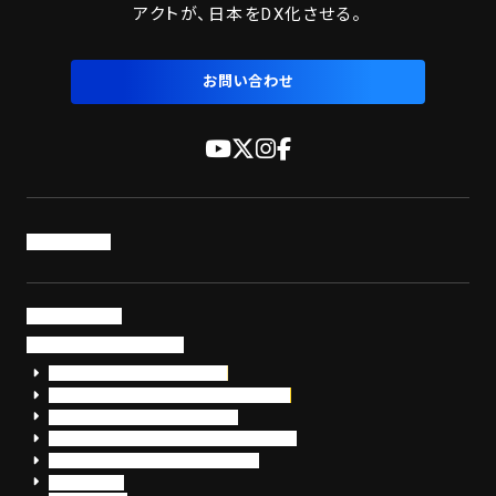
アクトが、日本をDX化させる。
お問い合わせ
トップページ
サービス・製品
サイバーセキュリティ
EDR+SOCサービス「セキュリモ」
EDR+SOC+サイバー保険「データお守り隊」
セキュリティ研修・コンサルティング
フォレンジック調査（インシデントレスポンス）
脆弱性診断・サイバーセキュリティ調査
おまかせEDR