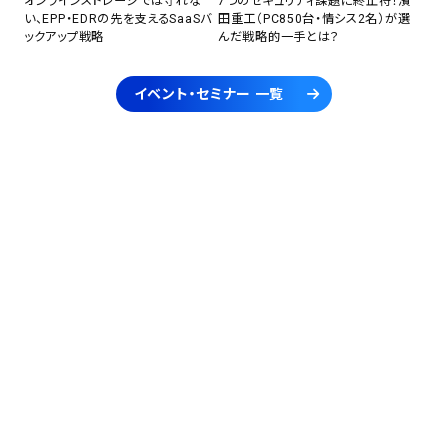
オンラインストレージでは守れな
7つのセキュリティ課題に終止符！濱
い、EPP・EDRの先を支えるSaaSバ
田重工（PC850台・情シス2名）が選
ックアップ戦略
んだ戦略的一手とは？
イベント・セミナー 一覧