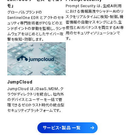
モ」
Prompt Security は、生成AI利用
における情報漏洩やシャドーAIのリ
グローバルブランドの
スクをリアルタイムに検知・制御。機
SentinelOne EDR とアクトのセキ
密情報の自動マスキングにより、生
ュリティ専門技術者がPCなどのエ
産性とAIガバナンスを両立するAI専
ンドポイントの挙動を監視し、ランサ
用のセキュリティソリューションで
ムウェアをはじめとしたサイバー攻
す。
撃を検知・防御します。
JumpCloud
JumpCloud は、IDaaS、MDM、ク
ラウドディレクトリを統合し、社内外
のデバイスとユーザーを一括で管
理できるゼロトラスト時代の統合型
セキュリティプラットフォームです。
サービス・製品 一覧