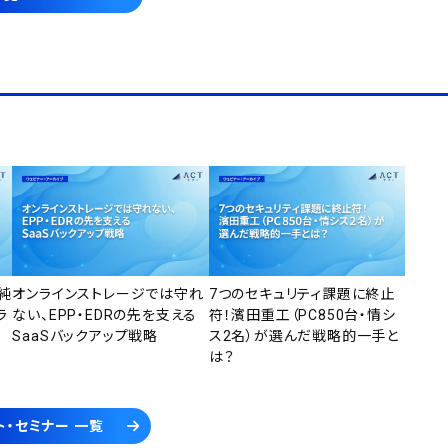
純
オンラインストレージでは守れ
7つのセキュリティ課題に終止
ラ
ない、EPP・EDRの先を支える
符！濱田重工（PC850台・情シ
SaaSバックアップ戦略
ス2名）が選んだ戦略的一手と
は？
ト・セミナー 一覧