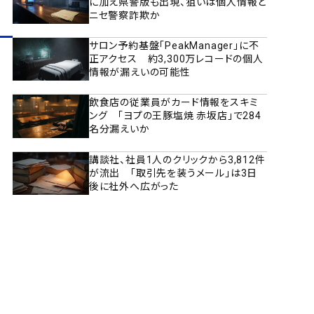
に加え県警版も出現、狙いは個人情報と
ニセ警察詐欺か
サロン予約基盤「PeakManager」に不
正アクセス 約3,300万レコードの個人
情報が漏えいの可能性
飲食店の従業員がカード情報をスキミ
ング 「ヨプの王豚塩焼 赤坂店」で284
名分漏えいか
講談社、社員1人のクリックから3,812件
が流出 「取引先を装うメール」は3日
後に社外へ広がった