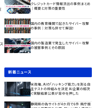
クレジットカード情報流出の事例まとめ
｜概要と対策の重要性
在
国内の教育機関で起きたサイバー攻撃
の事例｜対策も併せて解説！
国内の製造業で発生したサイバー攻撃
セス
の被害事例とその原因
て
新着ニュース
米政権、AIの「ハッキング能力」を測る自
主テストの枠組みを決定 AI企業の相次
ぐ実験結果公表が背中を押した
静岡県の偽サイトが4か月で6件 県庁版