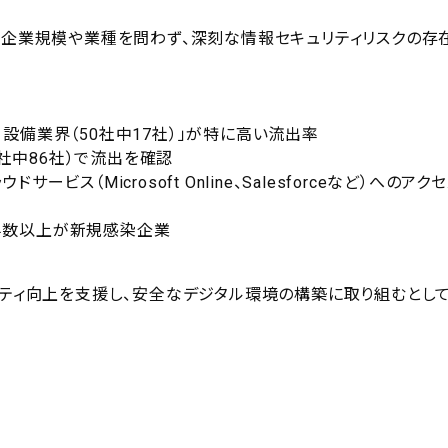
、企業規模や業種を問わず、深刻な情報セキュリティリスクの存
。
設・設備業界（50社中17社）」が特に高い流出率
0社中86社）で流出を確認
ス（Microsoft Online、Salesforceなど）へのアク
半数以上が新規感染企業
リティ向上を支援し、安全なデジタル環境の構築に取り組むとし