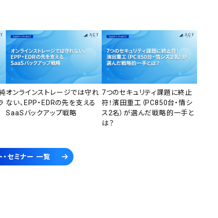
純
オンラインストレージでは守れ
7つのセキュリティ課題に終止
ラ
ない、EPP・EDRの先を支える
符！濱田重工（PC850台・情シ
SaaSバックアップ戦略
ス2名）が選んだ戦略的一手と
は？
ト・セミナー 一覧