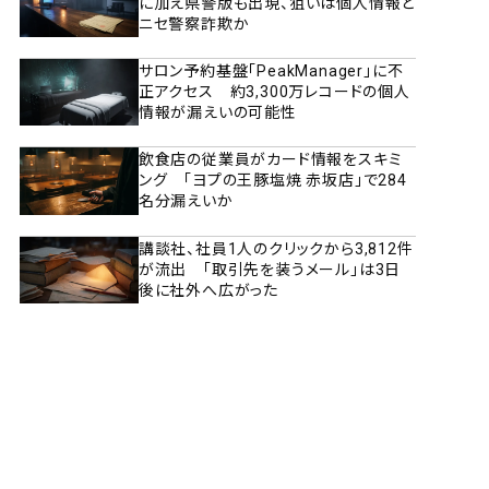
に加え県警版も出現、狙いは個人情報と
ニセ警察詐欺か
サロン予約基盤「PeakManager」に不
正アクセス 約3,300万レコードの個人
情報が漏えいの可能性
飲食店の従業員がカード情報をスキミ
ング 「ヨプの王豚塩焼 赤坂店」で284
名分漏えいか
講談社、社員1人のクリックから3,812件
が流出 「取引先を装うメール」は3日
後に社外へ広がった