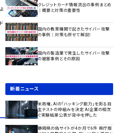
クレジットカード情報流出の事例まとめ
よ
｜概要と対策の重要性
ド
国内の教育機関で起きたサイバー攻撃
の事例｜対策も併せて解説！
国内の製造業で発生したサイバー攻撃
の被害事例とその原因
新着ニュース
米政権、AIの「ハッキング能力」を測る自
主テストの枠組みを決定 AI企業の相次
ぐ実験結果公表が背中を押した
静岡県の偽サイトが4か月で6件 県庁版