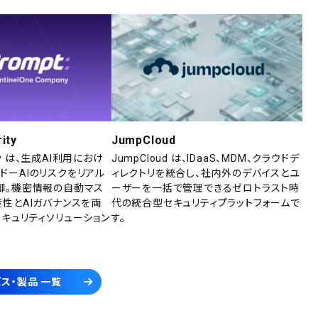
ity
JumpCloud
rity は、生成AI利用におけ
JumpCloud は、IDaaS、MDM、クラウドデ
ドーAIのリスクをリアル
ィレクトリを統合し、社内外のデバイスとユ
御。機密情報の自動マス
ーザーを一括で管理できるゼロトラスト時
産性とAIガバナンスを両
代の統合型セキュリティプラットフォームで
セキュリティソリューション
す。
ス・製品 一覧