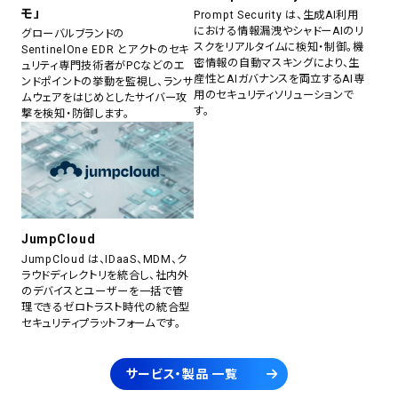
モ」
Prompt Security は、生成AI利用
における情報漏洩やシャドーAIのリ
グローバルブランドの
スクをリアルタイムに検知・制御。機
SentinelOne EDR とアクトのセキ
密情報の自動マスキングにより、生
ュリティ専門技術者がPCなどのエ
産性とAIガバナンスを両立するAI専
ンドポイントの挙動を監視し、ランサ
用のセキュリティソリューションで
ムウェアをはじめとしたサイバー攻
す。
撃を検知・防御します。
JumpCloud
JumpCloud は、IDaaS、MDM、ク
ラウドディレクトリを統合し、社内外
のデバイスとユーザーを一括で管
理できるゼロトラスト時代の統合型
セキュリティプラットフォームです。
サービス・製品 一覧