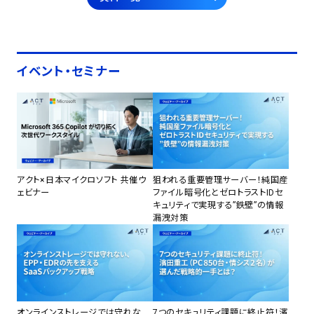
イベント・セミナー
アクト×日本マイクロソフト 共催ウ
狙われる重要管理サーバー！純国産
ェビナー
ファイル暗号化とゼロトラストIDセ
キュリティで実現する”鉄壁”の情報
漏洩対策
オンラインストレージでは守れな
7つのセキュリティ課題に終止符！濱