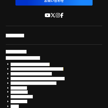
お問い合わせ
トップページ
サービス・製品
サイバーセキュリティ
EDR+SOCサービス「セキュリモ」
EDR+SOC+サイバー保険「データお守り隊」
セキュリティ研修・コンサルティング
フォレンジック調査（インシデントレスポンス）
脆弱性診断・サイバーセキュリティ調査
おまかせEDR
SentinelOne
Prompt Security
JumpCloud
Overe