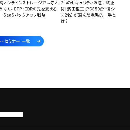
純
オンラインストレージでは守れ
7つのセキュリティ課題に終止
ラ
ない、EPP・EDRの先を支える
符！濱田重工（PC850台・情シ
SaaSバックアップ戦略
ス2名）が選んだ戦略的一手と
は？
ト・セミナー 一覧
トップページ