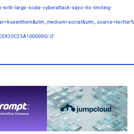
ith-large-scale-cyberattack-says-its-limiting-
n=trueanthem&utm_medium=social&utm_source=twitter
CKC0X20C25A1000000/