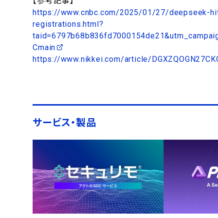
【参考記事】
https://www.cnbc.com/2025/01/27/deepseek-hit-w
registrations.html?
taid=6797b68b836fd7000154de21&utm_campaig
Cmain
https://www.nikkei.com/article/DGXZQOGN27
サービス・製品