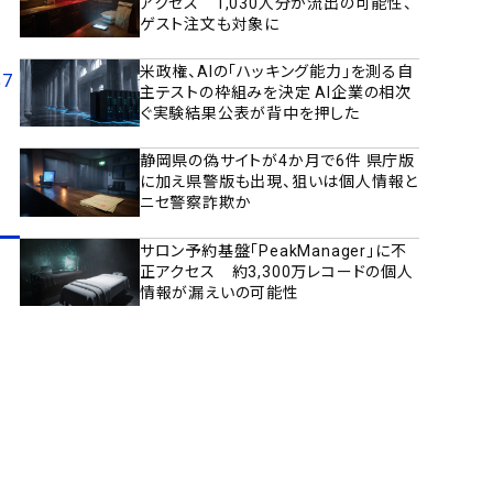
アクセス 1,030人分が流出の可能性、
ゲスト注文も対象に
米政権、AIの「ハッキング能力」を測る自
%7
主テストの枠組みを決定 AI企業の相次
ぐ実験結果公表が背中を押した
静岡県の偽サイトが4か月で6件 県庁版
に加え県警版も出現、狙いは個人情報と
ニセ警察詐欺か
サロン予約基盤「PeakManager」に不
正アクセス 約3,300万レコードの個人
情報が漏えいの可能性