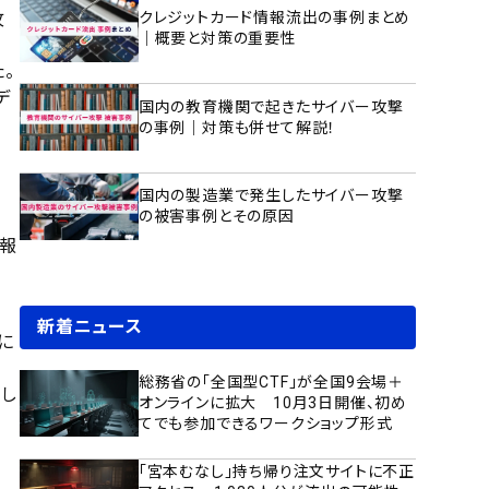
攻
クレジットカード情報流出の事例まとめ
｜概要と対策の重要性
。
デ
国内の教育機関で起きたサイバー攻撃
の事例｜対策も併せて解説！
国内の製造業で発生したサイバー攻撃
の被害事例とその原因
報
新着ニュース
に
総務省の「全国型CTF」が全国9会場＋
し
オンラインに拡大 10月3日開催、初め
てでも参加できるワークショップ形式
「宮本むなし」持ち帰り注文サイトに不正