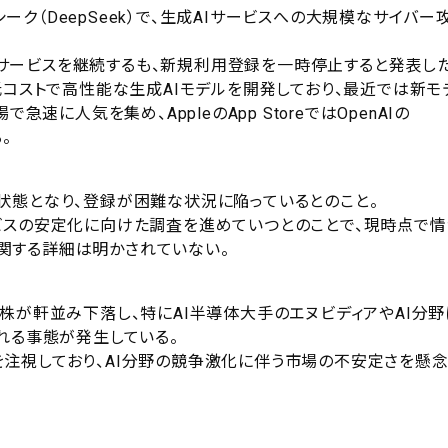
シーク（DeepSeek）で、生成AIサービスへの大規模なサイバー
サービスを継続するも、新規利用登録を一時停止すると発表した
低コストで高性能な生成AIモデルを開発しており、最近では新モ
速に人気を集め、AppleのApp StoreではOpenAIの
。
状態となり、登録が困難な状況に陥っているとのこと。
ビスの安定化に向けた調査を進めていつとのことで、現時点で情
関する詳細は明かされていない。
株が軒並み下落し、特にAI半導体大手のエヌビディアやAI分野
れる事態が発生している。
注視しており、AI分野の競争激化に伴う市場の不安定さを懸念