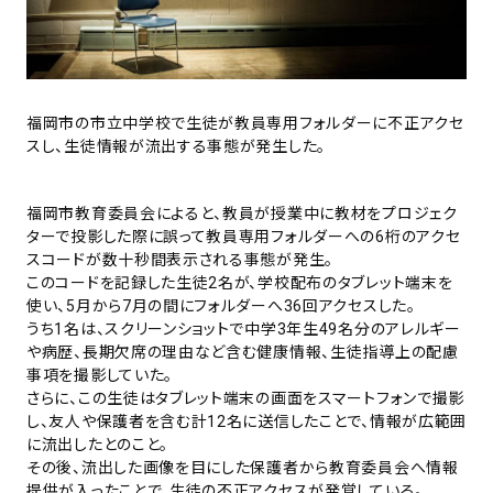
福岡市の市立中学校で生徒が教員専用フォルダーに不正アクセ
スし、生徒情報が流出する事態が発生した。
福岡市教育委員会によると、教員が授業中に教材をプロジェク
ターで投影した際に誤って教員専用フォルダーへの6桁のアクセ
スコードが数十秒間表示される事態が発生。
このコードを記録した生徒2名が、学校配布のタブレット端末を
使い、5月から7月の間にフォルダーへ36回アクセスした。
うち1名は、スクリーンショットで中学3年生49名分のアレルギー
や病歴、長期欠席の理由など含む健康情報、生徒指導上の配慮
事項を撮影していた。
さらに、この生徒はタブレット端末の画面をスマートフォンで撮影
し、友人や保護者を含む計12名に送信したことで、情報が広範囲
に流出したとのこと。
その後、流出した画像を目にした保護者から教育委員会へ情報
提供が入ったことで、生徒の不正アクセスが発覚している。