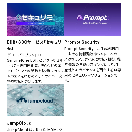
EDR+SOCサービス「セキュリ
Prompt Security
モ」
Prompt Security は、生成AI利用
における情報漏洩やシャドーAIのリ
グローバルブランドの
スクをリアルタイムに検知・制御。機
SentinelOne EDR とアクトのセキ
密情報の自動マスキングにより、生
ュリティ専門技術者がPCなどのエ
産性とAIガバナンスを両立するAI専
ンドポイントの挙動を監視し、ランサ
用のセキュリティソリューションで
ムウェアをはじめとしたサイバー攻
す。
撃を検知・防御します。
JumpCloud
JumpCloud は、IDaaS、MDM、ク