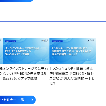
純
オンラインストレージでは守れ
7つのセキュリティ課題に終止
ラ
ない、EPP・EDRの先を支える
符！濱田重工（PC850台・情シ
SaaSバックアップ戦略
ス2名）が選んだ戦略的一手と
は？
ト・セミナー 一覧