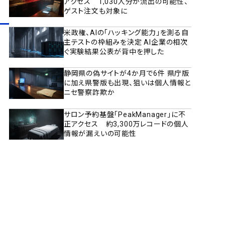
アクセス 1,030人分が流出の可能性、
ゲスト注文も対象に
米政権、AIの「ハッキング能力」を測る自
主テストの枠組みを決定 AI企業の相次
ぐ実験結果公表が背中を押した
静岡県の偽サイトが4か月で6件 県庁版
に加え県警版も出現、狙いは個人情報と
ニセ警察詐欺か
サロン予約基盤「PeakManager」に不
正アクセス 約3,300万レコードの個人
情報が漏えいの可能性