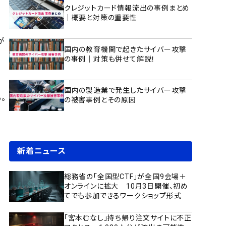
クレジットカード情報流出の事例まとめ
｜概要と対策の重要性
が
国内の教育機関で起きたサイバー攻撃
の事例｜対策も併せて解説！
国内の製造業で発生したサイバー攻撃
。
の被害事例とその原因
発
新着ニュース
総務省の「全国型CTF」が全国9会場＋
オンラインに拡大 10月3日開催、初め
てでも参加できるワークショップ形式
「宮本むなし」持ち帰り注文サイトに不正