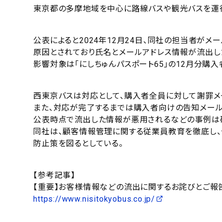
東京都の多摩地域を中心に路線バスや観光バスを運行
公表によると2024年12月24日、同社の担当者が
原因とされており氏名とメールアドレス情報が流出し
影響対象は「にしちゅんパスポート65」の12月分購入者
西東京バスは対応として、購入者全員に対して謝罪メ
また、対応が完了するまでは購入者向けの告知メール
公表時点で流出した情報が悪用されるなどの事例は
同社は、顧客情報管理に関する従業員教育を徹底し
防止策を図るとしている。
【参考記事】
【重要】お客様情報などの流出に関するお詫びとご報
https://www.nisitokyobus.co.jp/