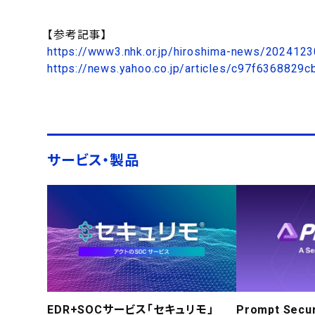
【参考記事】
https://www3.nhk.or.jp/hiroshima-news/202412
https://news.yahoo.co.jp/articles/c97f636882
サービス・製品
EDR+SOCサービス「セキュリモ」
Prompt Secur