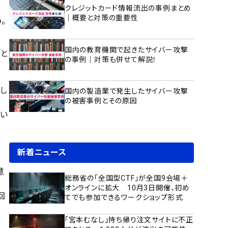
クレジットカード情報流出の事例まとめ
｜概要と対策の重要性
。
国内の教育機関で起きたサイバー攻撃
こと
の事例｜対策も併せて解説！
し
国内の製造業で発生したサイバー攻撃
の被害事例とその原因
い
新着ニュース
意
総務省の「全国型CTF」が全国9会場＋
オンラインに拡大 10月3日開催、初め
回
てでも参加できるワークショップ形式
「宮本むなし」持ち帰り注文サイトに不正