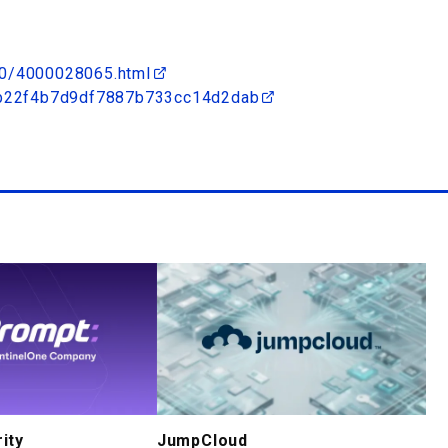
30/4000028065.html
9cb22f4b7d9df7887b733cc14d2dab
ity
JumpCloud