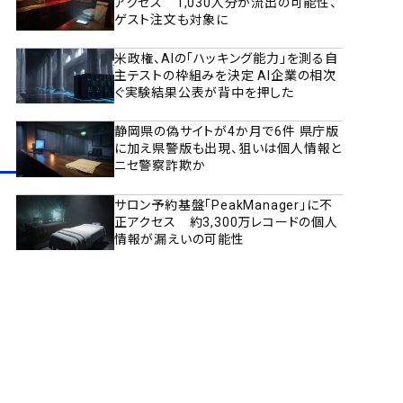
アクセス 1,030人分が流出の可能性、
ゲスト注文も対象に
米政権、AIの「ハッキング能力」を測る自
主テストの枠組みを決定 AI企業の相次
ぐ実験結果公表が背中を押した
静岡県の偽サイトが4か月で6件 県庁版
に加え県警版も出現、狙いは個人情報と
ニセ警察詐欺か
サロン予約基盤「PeakManager」に不
正アクセス 約3,300万レコードの個人
情報が漏えいの可能性