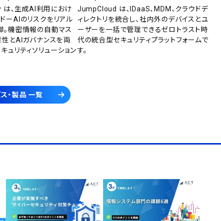
rity は、生成AI利用におけ
JumpCloud は、IDaaS、MDM、クラウドデ
ドーAIのリスクをリアル
ィレクトリを統合し、社内外のデバイスとユ
御。機密情報の自動マス
ーザーを一括で管理できるゼロトラスト時
産性とAIガバナンスを両
代の統合型セキュリティプラットフォームで
セキュリティソリューション
す。
ス・製品 一覧