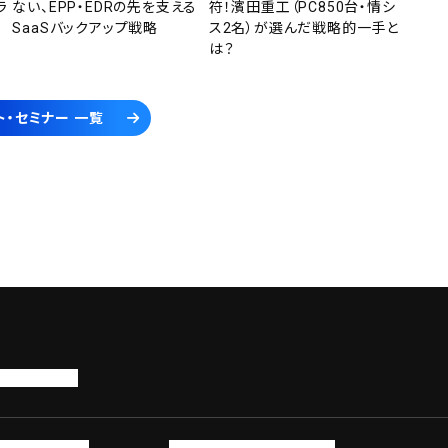
ラ
ない、EPP・EDRの先を支える
符！濱田重工（PC850台・情シ
SaaSバックアップ戦略
ス2名）が選んだ戦略的一手と
は？
ト・セミナー 一覧
トップページ