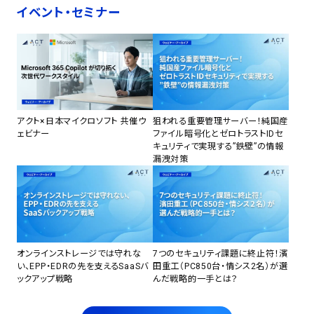
イベント・セミナー
アクト×日本マイクロソフト 共催ウ
狙われる重要管理サーバー！純国産
ェビナー
ファイル暗号化とゼロトラストIDセ
キュリティで実現する”鉄壁”の情報
漏洩対策
オンラインストレージでは守れな
7つのセキュリティ課題に終止符！濱
い、EPP・EDRの先を支えるSaaSバ
田重工（PC850台・情シス2名）が選
ックアップ戦略
んだ戦略的一手とは？