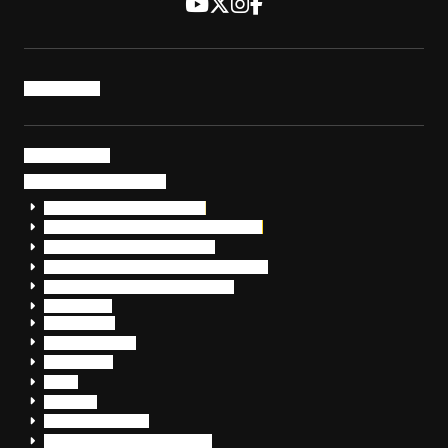
トップページ
サービス・製品
サイバーセキュリティ
EDR+SOCサービス「セキュリモ」
EDR+SOC+サイバー保険「データお守り隊」
セキュリティ研修・コンサルティング
フォレンジック調査（インシデントレスポンス）
脆弱性診断・サイバーセキュリティ調査
おまかせEDR
SentinelOne
Prompt Security
JumpCloud
Overe
Silverfort
Check Point SASE
OpenText™ CloudAlly Backup