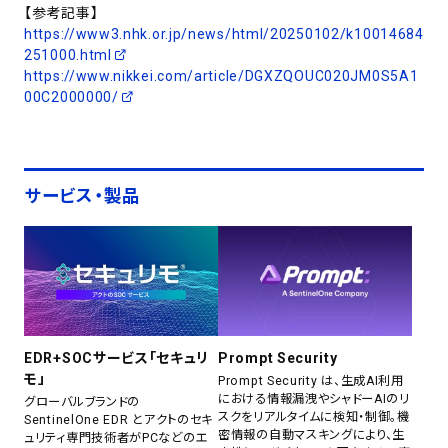
【参考記事】
https://www3.nhk.or.jp/news/html/20250102/k10014684
251000.html
https://www.nikkei.com/article/DGXZQOUC020JM0S5A1
00C2000000/
サービス・製品
EDR+SOCサービス「セキュリ
Prompt Security
モ」
Prompt Security は、生成AI利用
における情報漏洩やシャドーAIのリ
グローバルブランドの
スクをリアルタイムに検知・制御。機
SentinelOne EDR とアクトのセキ
密情報の自動マスキングにより、生
ュリティ専門技術者がPCなどのエ