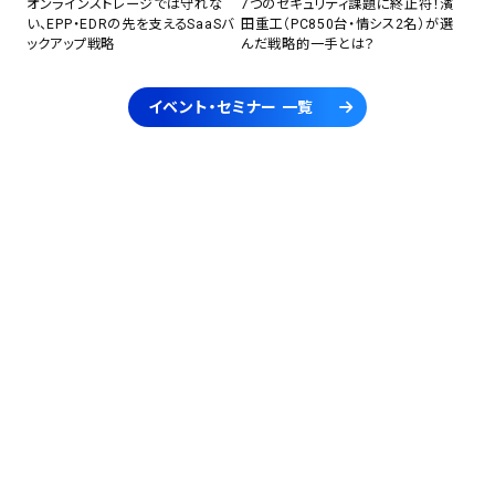
オンラインストレージでは守れな
7つのセキュリティ課題に終止符！濱
い、EPP・EDRの先を支えるSaaSバ
田重工（PC850台・情シス2名）が選
ックアップ戦略
んだ戦略的一手とは？
イベント・セミナー 一覧