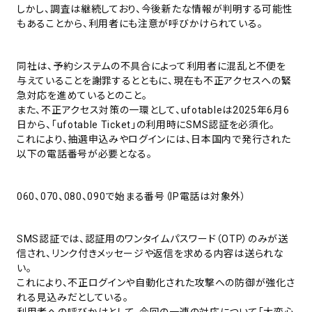
しかし、調査は継続しており、今後新たな情報が判明する可能性
もあることから、利用者にも注意が呼びかけられている。
同社は、予約システムの不具合によって利用者に混乱と不便を
与えていることを謝罪するとともに、現在も不正アクセスへの緊
急対応を進めているとのこと。
また、不正アクセス対策の一環として、ufotableは2025年6月6
日から、「ufotable Ticket」の利用時にSMS認証を必須化。
これにより、抽選申込みやログインには、日本国内で発行された
以下の電話番号が必要となる。
060、070、080、090で始まる番号（IP電話は対象外）
SMS認証では、認証用のワンタイムパスワード（OTP）のみが送
信され、リンク付きメッセージや返信を求める内容は送られな
い。
これにより、不正ログインや自動化された攻撃への防御が強化さ
れる見込みだとしている。
利用者への呼びかけとして、今回の一連の対応について「大変心