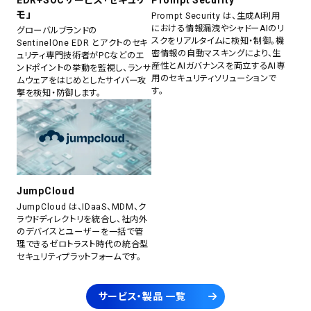
EDR+SOCサービス「セキュリ
Prompt Security
モ」
Prompt Security は、生成AI利用
における情報漏洩やシャドーAIのリ
グローバルブランドの
スクをリアルタイムに検知・制御。機
SentinelOne EDR とアクトのセキ
密情報の自動マスキングにより、生
ュリティ専門技術者がPCなどのエ
産性とAIガバナンスを両立するAI専
ンドポイントの挙動を監視し、ランサ
用のセキュリティソリューションで
ムウェアをはじめとしたサイバー攻
す。
撃を検知・防御します。
JumpCloud
JumpCloud は、IDaaS、MDM、ク
ラウドディレクトリを統合し、社内外
のデバイスとユーザーを一括で管
理できるゼロトラスト時代の統合型
セキュリティプラットフォームです。
サービス・製品 一覧