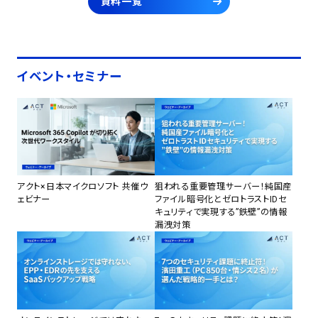
資料一覧
イベント・セミナー
アクト×日本マイクロソフト 共催ウ
狙われる重要管理サーバー！純国産
ェビナー
ファイル暗号化とゼロトラストIDセ
キュリティで実現する”鉄壁”の情報
漏洩対策