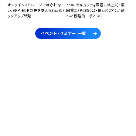
オンラインストレージでは守れな
7つのセキュリティ課題に終止符！濱
い、EPP・EDRの先を支えるSaaSバ
田重工（PC850台・情シス2名）が選
ックアップ戦略
んだ戦略的一手とは？
イベント・セミナー 一覧