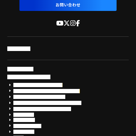
お問い合わせ
トップページ
サービス・製品
サイバーセキュリティ
EDR+SOCサービス「セキュリモ」
EDR+SOC+サイバー保険「データお守り隊」
セキュリティ研修・コンサルティング
フォレンジック調査（インシデントレスポンス）
脆弱性診断・サイバーセキュリティ調査
おまかせEDR
SentinelOne
Prompt Security
JumpCloud