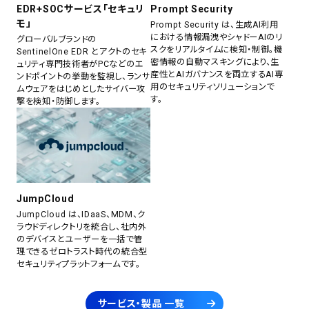
EDR+SOCサービス「セキュリ
Prompt Security
モ」
Prompt Security は、生成AI利用
における情報漏洩やシャドーAIのリ
グローバルブランドの
スクをリアルタイムに検知・制御。機
SentinelOne EDR とアクトのセキ
密情報の自動マスキングにより、生
ュリティ専門技術者がPCなどのエ
産性とAIガバナンスを両立するAI専
ンドポイントの挙動を監視し、ランサ
用のセキュリティソリューションで
ムウェアをはじめとしたサイバー攻
す。
撃を検知・防御します。
JumpCloud
JumpCloud は、IDaaS、MDM、ク
ラウドディレクトリを統合し、社内外
のデバイスとユーザーを一括で管
理できるゼロトラスト時代の統合型
セキュリティプラットフォームです。
サービス・製品 一覧