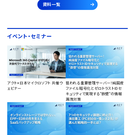
資料一覧
イベント・セミナー
アクト×日本マイクロソフト 共催ウ
狙われる重要管理サーバー！純国産
ェビナー
ファイル暗号化とゼロトラストIDセ
キュリティで実現する”鉄壁”の情報
漏洩対策