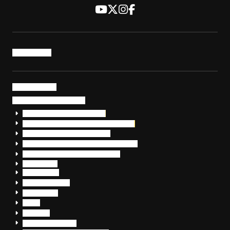
トップページ
サービス・製品
サイバーセキュリティ
EDR+SOCサービス「セキュリモ」
EDR+SOC+サイバー保険「データお守り隊」
セキュリティ研修・コンサルティング
フォレンジック調査（インシデントレスポンス）
脆弱性診断・サイバーセキュリティ調査
おまかせEDR
SentinelOne
Prompt Security
JumpCloud
Overe
Silverfort
Check Point SASE