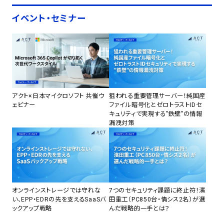
イベント・セミナー
アクト×日本マイクロソフト 共催ウ
狙われる重要管理サーバー！純国産
ェビナー
ファイル暗号化とゼロトラストIDセ
キュリティで実現する”鉄壁”の情報
漏洩対策
オンラインストレージでは守れな
7つのセキュリティ課題に終止符！濱
い、EPP・EDRの先を支えるSaaSバ
田重工（PC850台・情シス2名）が選
ックアップ戦略
んだ戦略的一手とは？