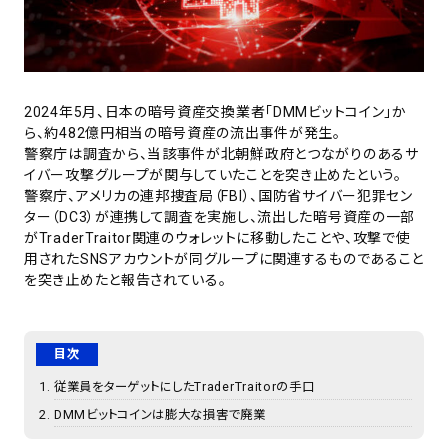
2024年5月、日本の暗号資産交換業者「DMMビットコイン」か
ら、約482億円相当の暗号資産の流出事件が発生。
警察庁は調査から、当該事件が北朝鮮政府とつながりのあるサ
イバー攻撃グループが関与していたことを突き止めたという。
警察庁、アメリカの連邦捜査局（FBI）、国防省サイバー犯罪セン
ター（DC3）が連携して調査を実施し、流出した暗号資産の一部
がTraderTraitor関連のウォレットに移動したことや、攻撃で使
用されたSNSアカウントが同グループに関連するものであること
を突き止めたと報告されている。
目次
従業員をターゲットにしたTraderTraitorの手口
DMMビットコインは膨大な損害で廃業