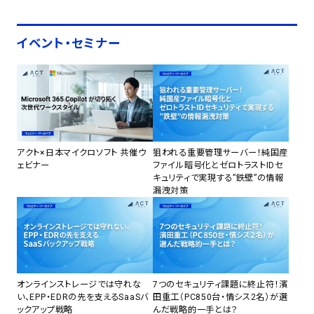
イベント・セミナー
アクト×日本マイクロソフト 共催ウ
狙われる重要管理サーバー！純国産
ェビナー
ファイル暗号化とゼロトラストIDセ
キュリティで実現する”鉄壁”の情報
漏洩対策
オンラインストレージでは守れな
7つのセキュリティ課題に終止符！濱
い、EPP・EDRの先を支えるSaaSバ
田重工（PC850台・情シス2名）が選
ックアップ戦略
んだ戦略的一手とは？