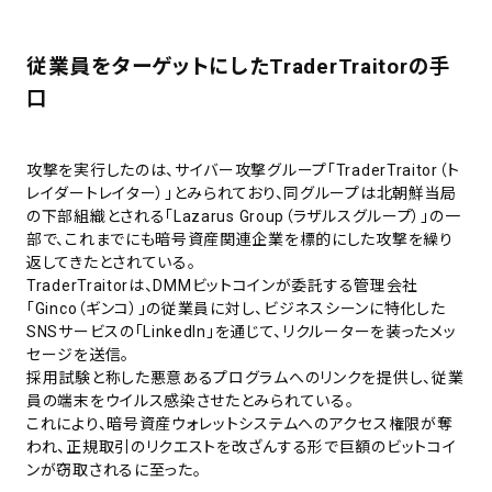
従業員をターゲットにしたTraderTraitorの手
口
攻撃を実行したのは、サイバー攻撃グループ「TraderTraitor（ト
レイダートレイター）」とみられており、同グループは北朝鮮当局
の下部組織とされる「Lazarus Group（ラザルスグループ）」の一
部で、これまでにも暗号資産関連企業を標的にした攻撃を繰り
返してきたとされている。
TraderTraitorは、DMMビットコインが委託する管理会社
「Ginco（ギンコ）」の従業員に対し、ビジネスシーンに特化した
SNSサービスの「LinkedIn」を通じて、リクルーターを装ったメッ
セージを送信。
採用試験と称した悪意あるプログラムへのリンクを提供し、従業
員の端末をウイルス感染させたとみられている。
これにより、暗号資産ウォレットシステムへのアクセス権限が奪
われ、正規取引のリクエストを改ざんする形で巨額のビットコイ
ンが窃取されるに至った。