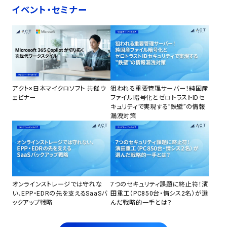
イベント・セミナー
アクト×日本マイクロソフト 共催ウ
狙われる重要管理サーバー！純国産
ェビナー
ファイル暗号化とゼロトラストIDセ
キュリティで実現する”鉄壁”の情報
漏洩対策
オンラインストレージでは守れな
7つのセキュリティ課題に終止符！濱
い、EPP・EDRの先を支えるSaaSバ
田重工（PC850台・情シス2名）が選
ックアップ戦略
んだ戦略的一手とは？