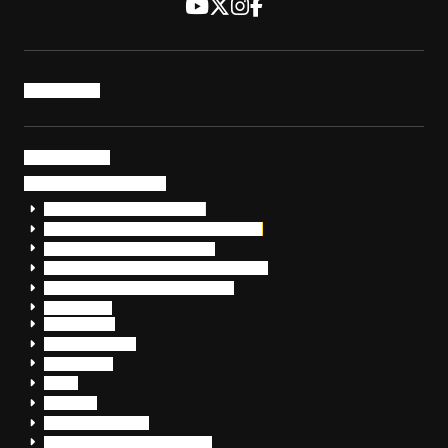
トップページ
サービス・製品
サイバーセキュリティ
EDR+SOCサービス「セキュリモ」
EDR+SOC+サイバー保険「データお守り隊」
セキュリティ研修・コンサルティング
フォレンジック調査（インシデントレスポンス）
脆弱性診断・サイバーセキュリティ調査
おまかせEDR
SentinelOne
Prompt Security
JumpCloud
Overe
Silverfort
Check Point SASE
OpenText™ CloudAlly Backup