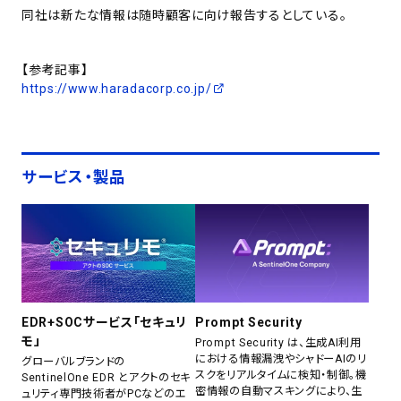
同社は新たな情報は随時顧客に向け報告するとしている。
【参考記事】
https://www.haradacorp.co.jp/
サービス・製品
EDR+SOCサービス「セキュリ
Prompt Security
モ」
Prompt Security は、生成AI利用
における情報漏洩やシャドーAIのリ
グローバルブランドの
スクをリアルタイムに検知・制御。機
SentinelOne EDR とアクトのセキ
密情報の自動マスキングにより、生
ュリティ専門技術者がPCなどのエ