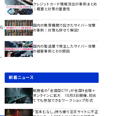
クレジットカード情報流出の事例まとめ
｜概要と対策の重要性
国内の教育機関で起きたサイバー攻撃
ら
の事例｜対策も併せて解説！
国内の製造業で発生したサイバー攻撃
の被害事例とその原因
、
新着ニュース
総務省の「全国型CTF」が全国9会場＋
オンラインに拡大 10月3日開催、初め
てでも参加できるワークショップ形式
「宮本むなし」持ち帰り注文サイトに不正