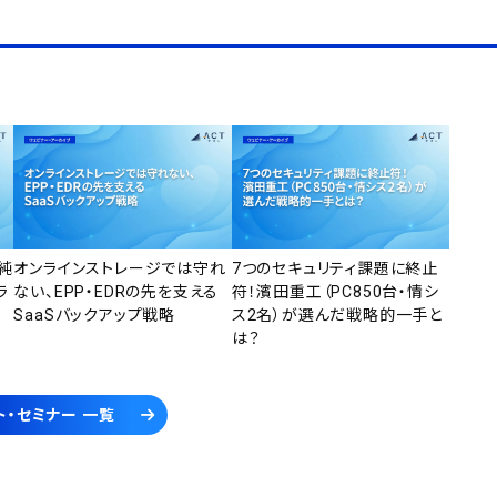
純
オンラインストレージでは守れ
7つのセキュリティ課題に終止
ラ
ない、EPP・EDRの先を支える
符！濱田重工（PC850台・情シ
SaaSバックアップ戦略
ス2名）が選んだ戦略的一手と
は？
ト・セミナー 一覧