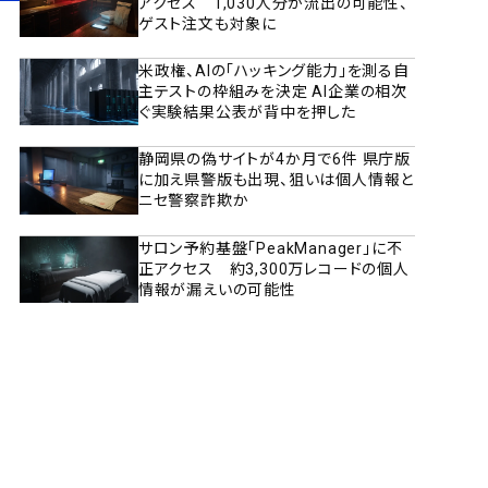
アクセス 1,030人分が流出の可能性、
ゲスト注文も対象に
米政権、AIの「ハッキング能力」を測る自
主テストの枠組みを決定 AI企業の相次
ぐ実験結果公表が背中を押した
静岡県の偽サイトが4か月で6件 県庁版
に加え県警版も出現、狙いは個人情報と
ニセ警察詐欺か
サロン予約基盤「PeakManager」に不
正アクセス 約3,300万レコードの個人
情報が漏えいの可能性