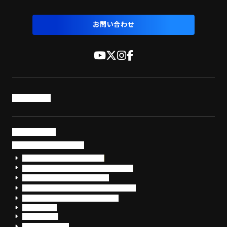
お問い合わせ
トップページ
サービス・製品
サイバーセキュリティ
EDR+SOCサービス「セキュリモ」
EDR+SOC+サイバー保険「データお守り隊」
セキュリティ研修・コンサルティング
フォレンジック調査（インシデントレスポンス）
脆弱性診断・サイバーセキュリティ調査
おまかせEDR
SentinelOne
Prompt Security