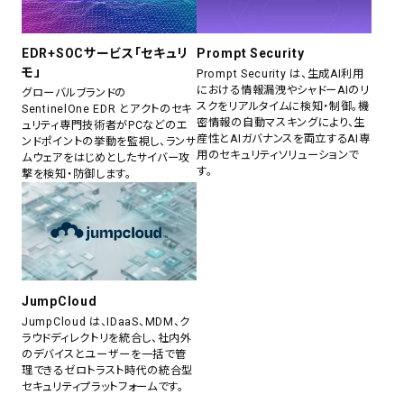
EDR+SOCサービス「セキュリ
Prompt Security
モ」
Prompt Security は、生成AI利用
における情報漏洩やシャドーAIのリ
グローバルブランドの
スクをリアルタイムに検知・制御。機
SentinelOne EDR とアクトのセキ
密情報の自動マスキングにより、生
ュリティ専門技術者がPCなどのエ
産性とAIガバナンスを両立するAI専
ンドポイントの挙動を監視し、ランサ
用のセキュリティソリューションで
ムウェアをはじめとしたサイバー攻
す。
撃を検知・防御します。
JumpCloud
JumpCloud は、IDaaS、MDM、ク
ラウドディレクトリを統合し、社内外
のデバイスとユーザーを一括で管
理できるゼロトラスト時代の統合型
セキュリティプラットフォームです。