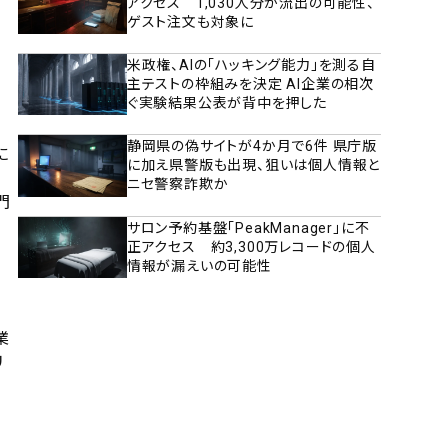
アクセス 1,030人分が流出の可能性、
ゲスト注文も対象に
米政権、AIの「ハッキング能力」を測る自
主テストの枠組みを決定 AI企業の相次
ぐ実験結果公表が背中を押した
静岡県の偽サイトが4か月で6件 県庁版
に
に加え県警版も出現、狙いは個人情報と
ニセ警察詐欺か
門
サロン予約基盤「PeakManager」に不
正アクセス 約3,300万レコードの個人
情報が漏えいの可能性
業
リ