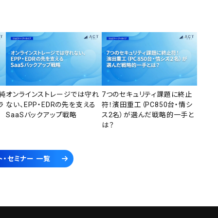
純
オンラインストレージでは守れ
7つのセキュリティ課題に終止
ラ
ない、EPP・EDRの先を支える
符！濱田重工（PC850台・情シ
SaaSバックアップ戦略
ス2名）が選んだ戦略的一手と
は？
ト・セミナー 一覧