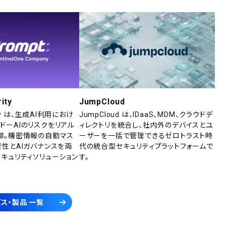
ity
JumpCloud
rity は、生成AI利用におけ
JumpCloud は、IDaaS、MDM、クラウドデ
ドーAIのリスクをリアル
ィレクトリを統合し、社内外のデバイスとユ
御。機密情報の自動マス
ーザーを一括で管理できるゼロトラスト時
産性とAIガバナンスを両
代の統合型セキュリティプラットフォームで
セキュリティソリューション
す。
ス・製品 一覧