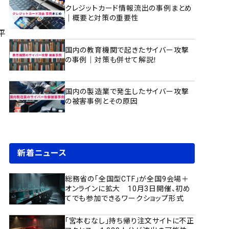
クレジットカード情報流出の事例まとめ
｜概要と対策の重要性
平
国内の教育機関で起きたサイバー攻撃
の事例｜対策も併せて解説！
国内の製造業で発生したサイバー攻撃
の被害事例とその原因
新着ニュース
総務省の「全国型CTF」が全国9会場＋
オンラインに拡大 10月3日開催、初め
てでも参加できるワークショップ形式
「宮本むなし」持ち帰り注文サイトに不正