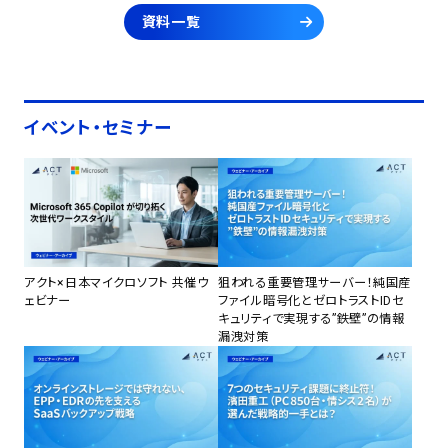
資料一覧
イベント・セミナー
アクト×日本マイクロソフト 共催ウ
狙われる重要管理サーバー！純国産
ェビナー
ファイル暗号化とゼロトラストIDセ
キュリティで実現する”鉄壁”の情報
漏洩対策