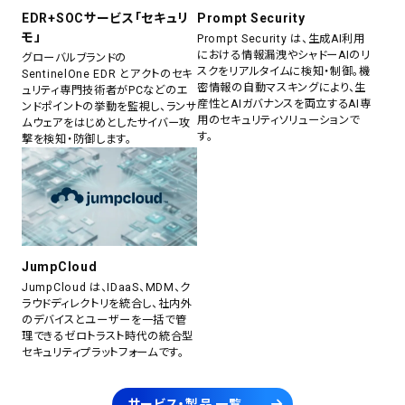
EDR+SOCサービス「セキュリ
Prompt Security
モ」
Prompt Security は、生成AI利用
における情報漏洩やシャドーAIのリ
グローバルブランドの
スクをリアルタイムに検知・制御。機
SentinelOne EDR とアクトのセキ
密情報の自動マスキングにより、生
ュリティ専門技術者がPCなどのエ
産性とAIガバナンスを両立するAI専
ンドポイントの挙動を監視し、ランサ
用のセキュリティソリューションで
ムウェアをはじめとしたサイバー攻
す。
撃を検知・防御します。
JumpCloud
JumpCloud は、IDaaS、MDM、ク
ラウドディレクトリを統合し、社内外
のデバイスとユーザーを一括で管
理できるゼロトラスト時代の統合型
セキュリティプラットフォームです。
サービス・製品 一覧