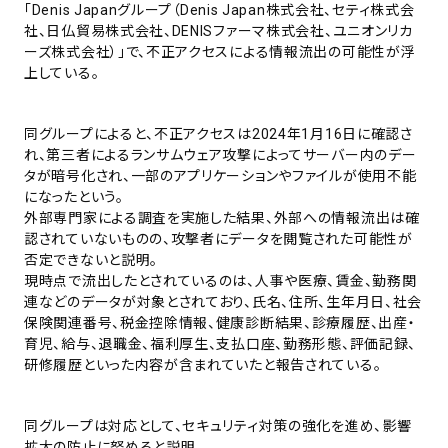
「Denis Japanグループ（Denis Japan株式会社、セティ株式会
社、日仏貿易株式会社、DENISファーマ株式会社、ユニオンリカ
ーズ株式会社）」で、不正アクセスによる情報流出の可能性が浮
上している。
同グループによると、不正アクセスは2024年1月16日に確認さ
れ、第三者によるランサムウェア攻撃によってサーバー内のデー
タが暗号化され、一部のアプリケーションやファイルが使用不能
になったという。
外部専門家による調査を実施した結果、外部への情報流出は確
認されていないものの、攻撃者にデータを閲覧された可能性が
否定できないと説明。
現時点で流出したとされているのは、人事や医療、賃金、勤務関
連などのデータが対象とされており、氏名、住所、生年月日、社会
保険関連番号、税金控除情報、健康診断結果、診療履歴、出産・
育児、給与、退職金、福利厚生、支払口座、勤務形態、評価記録、
研修履歴といった内容が含まれていたと報告されている。
同グループは対応として、セキュリティ対策の強化を進め、影響
拡大の防止に努めると説明。