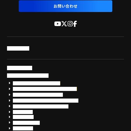
お問い合わせ
トップページ
サービス・製品
サイバーセキュリティ
EDR+SOCサービス「セキュリモ」
EDR+SOC+サイバー保険「データお守り隊」
セキュリティ研修・コンサルティング
フォレンジック調査（インシデントレスポンス）
脆弱性診断・サイバーセキュリティ調査
おまかせEDR
SentinelOne
Prompt Security
JumpCloud