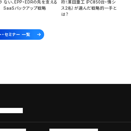
ラ
ない、EPP・EDRの先を支える
符！濱田重工（PC850台・情シ
SaaSバックアップ戦略
ス2名）が選んだ戦略的一手と
は？
ト・セミナー 一覧
トップページ