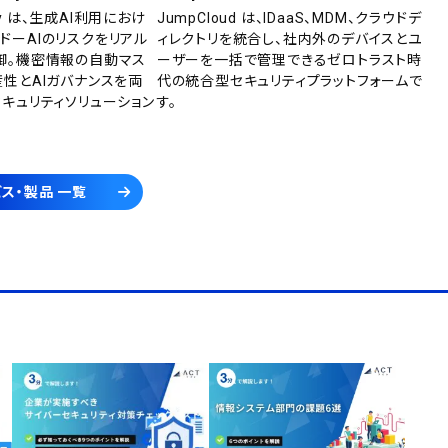
rity は、生成AI利用におけ
JumpCloud は、IDaaS、MDM、クラウドデ
ドーAIのリスクをリアル
ィレクトリを統合し、社内外のデバイスとユ
御。機密情報の自動マス
ーザーを一括で管理できるゼロトラスト時
産性とAIガバナンスを両
代の統合型セキュリティプラットフォームで
セキュリティソリューション
す。
ス・製品 一覧