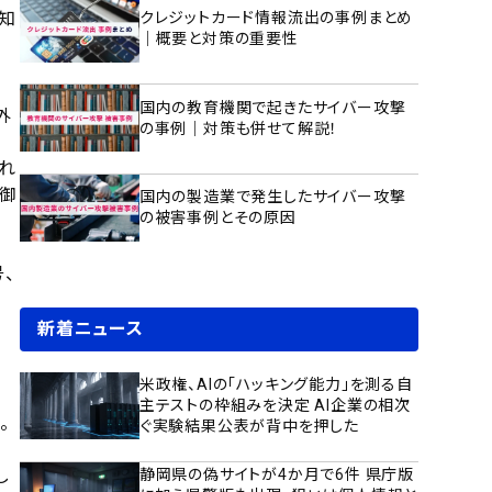
検知
クレジットカード情報流出の事例まとめ
｜概要と対策の重要性
国内の教育機関で起きたサイバー攻撃
外
の事例｜対策も併せて解説！
れ
防御
国内の製造業で発生したサイバー攻撃
の被害事例とその原因
、
新着ニュース
米政権、AIの「ハッキング能力」を測る自
主テストの枠組みを決定 AI企業の相次
。
ぐ実験結果公表が背中を押した
静岡県の偽サイトが4か月で6件 県庁版
し