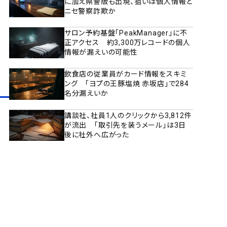
に加え県警版も出現、狙いは個人情報と
ニセ警察詐欺か
サロン予約基盤「PeakManager」に不
正アクセス 約3,300万レコードの個人
情報が漏えいの可能性
飲食店の従業員がカード情報をスキミ
ング 「ヨプの王豚塩焼 赤坂店」で284
名分漏えいか
講談社、社員1人のクリックから3,812件
が流出 「取引先を装うメール」は3日
後に社外へ広がった