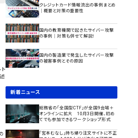
クレジットカード情報流出の事例まとめ
｜概要と対策の重要性
国内の教育機関で起きたサイバー攻撃
の事例｜対策も併せて解説！
、
国内の製造業で発生したサイバー攻撃
の被害事例とその原因
ルト
と述
新着ニュース
総務省の「全国型CTF」が全国9会場＋
オンラインに拡大 10月3日開催、初め
てでも参加できるワークショップ形式
「宮本むなし」持ち帰り注文サイトに不正
の