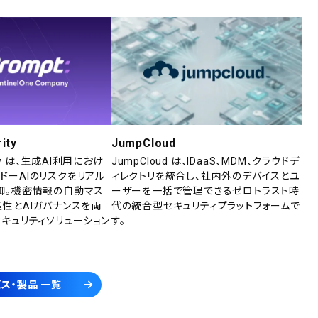
ity
JumpCloud
rity は、生成AI利用におけ
JumpCloud は、IDaaS、MDM、クラウドデ
ドーAIのリスクをリアル
ィレクトリを統合し、社内外のデバイスとユ
御。機密情報の自動マス
ーザーを一括で管理できるゼロトラスト時
産性とAIガバナンスを両
代の統合型セキュリティプラットフォームで
セキュリティソリューション
す。
ス・製品 一覧