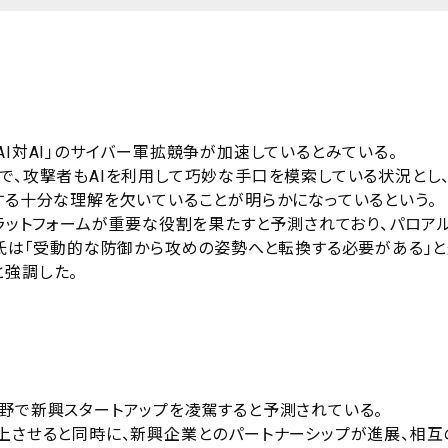
AI対AI」のサイバー軍拡競争が加速しているとみている。
で、攻撃者もAIを利用して巧妙な手口を模索している状況とし
する十分な理解を欠いていることが明らかになっているという。
プラットフォームが重要な役割を果たすと予測されており、パロア
」氏は「受動的な防御から攻めの姿勢へと転換する必要がある」
と強調した。
分野で新興スタートアップを凌駕すると予測されている。
向上させると同時に、新興企業とのパートナーシップが進展、相互