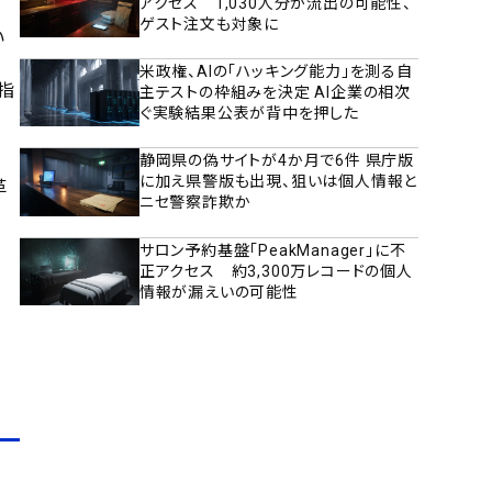
アクセス 1,030人分が流出の可能性、
ゲスト注文も対象に
い
米政権、AIの「ハッキング能力」を測る自
指
主テストの枠組みを決定 AI企業の相次
ぐ実験結果公表が背中を押した
静岡県の偽サイトが4か月で6件 県庁版
に加え県警版も出現、狙いは個人情報と
革
ニセ警察詐欺か
サロン予約基盤「PeakManager」に不
正アクセス 約3,300万レコードの個人
情報が漏えいの可能性