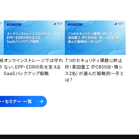
純
オンラインストレージでは守れ
7つのセキュリティ課題に終止
ラ
ない、EPP・EDRの先を支える
符！濱田重工（PC850台・情シ
SaaSバックアップ戦略
ス2名）が選んだ戦略的一手と
は？
ト・セミナー 一覧