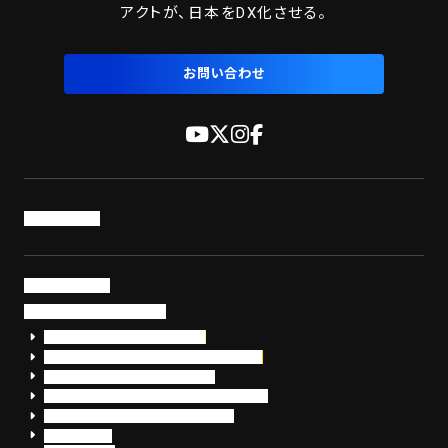
アクトが、日本をDX化させる。
お問い合わせ
トップページ
サービス・製品
サイバーセキュリティ
EDR+SOCサービス「セキュリモ」
EDR+SOC+サイバー保険「データお守り隊」
セキュリティ研修・コンサルティング
フォレンジック調査（インシデントレスポンス）
脆弱性診断・サイバーセキュリティ調査
おまかせEDR