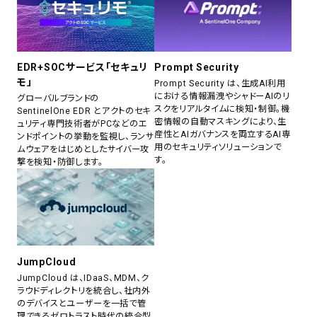
EDR+SOCサービス「セキュリ
Prompt Security
モ」
Prompt Security は、生成AI利用
における情報漏洩やシャドーAIのリ
グローバルブランドの
スクをリアルタイムに検知・制御。機
SentinelOne EDR とアクトのセキ
密情報の自動マスキングにより、生
ュリティ専門技術者がPCなどのエ
産性とAIガバナンスを両立するAI専
ンドポイントの挙動を監視し、ランサ
用のセキュリティソリューションで
ムウェアをはじめとしたサイバー攻
す。
撃を検知・防御します。
JumpCloud
JumpCloud は、IDaaS、MDM、ク
ラウドディレクトリを統合し、社内外
のデバイスとユーザーを一括で管
理できるゼロトラスト時代の統合型