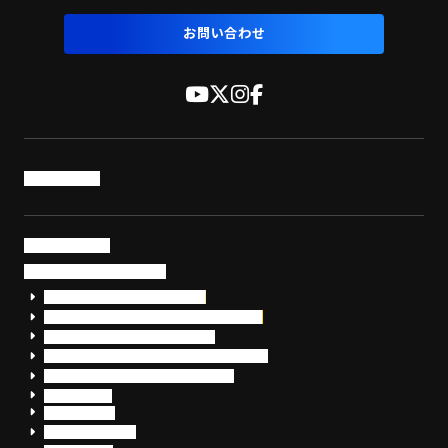
お問い合わせ
トップページ
サービス・製品
サイバーセキュリティ
EDR+SOCサービス「セキュリモ」
EDR+SOC+サイバー保険「データお守り隊」
セキュリティ研修・コンサルティング
フォレンジック調査（インシデントレスポンス）
脆弱性診断・サイバーセキュリティ調査
おまかせEDR
SentinelOne
Prompt Security