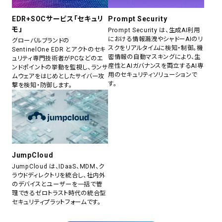
EDR+SOCサービス「セキュリ
Prompt Security
モ」
Prompt Security は、生成AI利用
における情報漏洩やシャドーAIのリ
グローバルブランドの
スクをリアルタイムに検知・制御。機
SentinelOne EDR とアクトのセキ
密情報の自動マスキングにより、生
ュリティ専門技術者がPCなどのエ
産性とAIガバナンスを両立するAI専
ンドポイントの挙動を監視し、ランサ
用のセキュリティソリューションで
ムウェアをはじめとしたサイバー攻
す。
撃を検知・防御します。
JumpCloud
JumpCloud は、IDaaS、MDM、ク
ラウドディレクトリを統合し、社内外
のデバイスとユーザーを一括で管
理できるゼロトラスト時代の統合型
セキュリティプラットフォームです。