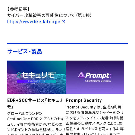
【参考記事】
サイバー攻撃被害の可能性について（第１報）
https://www.like-kd.co.jp/
サービス・製品
EDR+SOCサービス「セキュリ
Prompt Security
モ」
Prompt Security は、生成AI利用
における情報漏洩やシャドーAIのリ
グローバルブランドの
スクをリアルタイムに検知・制御。機
SentinelOne EDR とアクトのセキ
密情報の自動マスキングにより、生
ュリティ専門技術者がPCなどのエ
産性とAIガバナンスを両立するAI専
ンドポイントの挙動を監視し、ランサ
用のセキュリティソリューションで