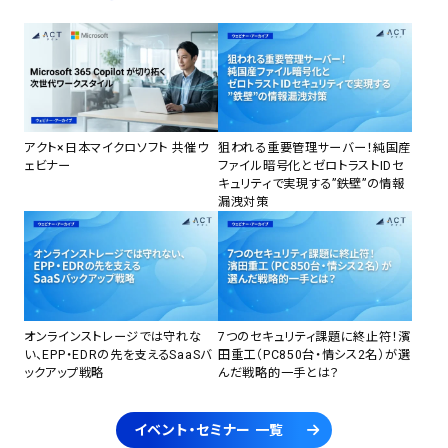
アクト×日本マイクロソフト 共催ウ
狙われる重要管理サーバー！純国産
ェビナー
ファイル暗号化とゼロトラストIDセ
キュリティで実現する”鉄壁”の情報
漏洩対策
オンラインストレージでは守れな
7つのセキュリティ課題に終止符！濱
い、EPP・EDRの先を支えるSaaSバ
田重工（PC850台・情シス2名）が選
ックアップ戦略
んだ戦略的一手とは？
イベント・セミナー 一覧