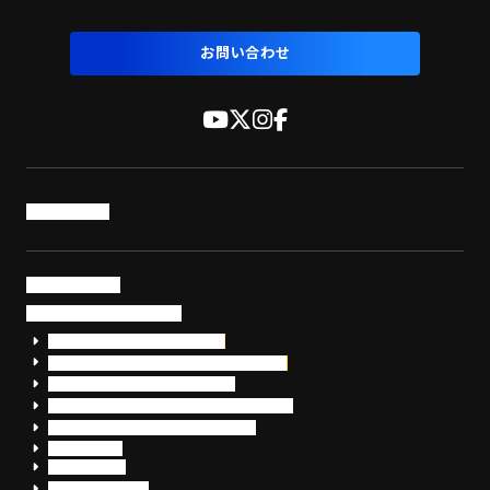
お問い合わせ
トップページ
サービス・製品
サイバーセキュリティ
EDR+SOCサービス「セキュリモ」
EDR+SOC+サイバー保険「データお守り隊」
セキュリティ研修・コンサルティング
フォレンジック調査（インシデントレスポンス）
脆弱性診断・サイバーセキュリティ調査
おまかせEDR
SentinelOne
Prompt Security