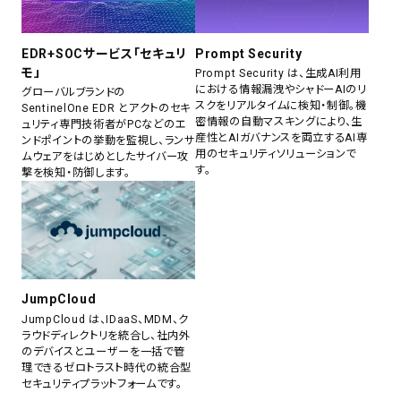
EDR+SOCサービス「セキュリ
Prompt Security
モ」
Prompt Security は、生成AI利用
における情報漏洩やシャドーAIのリ
グローバルブランドの
スクをリアルタイムに検知・制御。機
SentinelOne EDR とアクトのセキ
密情報の自動マスキングにより、生
ュリティ専門技術者がPCなどのエ
産性とAIガバナンスを両立するAI専
ンドポイントの挙動を監視し、ランサ
用のセキュリティソリューションで
ムウェアをはじめとしたサイバー攻
す。
撃を検知・防御します。
JumpCloud
JumpCloud は、IDaaS、MDM、ク
ラウドディレクトリを統合し、社内外
のデバイスとユーザーを一括で管
理できるゼロトラスト時代の統合型
セキュリティプラットフォームです。