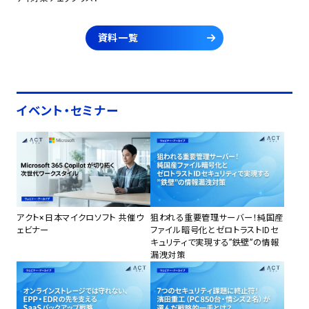
資料一覧
イベント・セミナー
アクト×日本マイクロソフト 共催ウ
狙われる重要管理サーバー！純国産
ェビナー
ファイル暗号化とゼロトラストIDセ
キュリティで実現する”鉄壁”の情報
漏洩対策