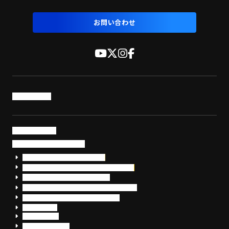
お問い合わせ
トップページ
サービス・製品
サイバーセキュリティ
EDR+SOCサービス「セキュリモ」
EDR+SOC+サイバー保険「データお守り隊」
セキュリティ研修・コンサルティング
フォレンジック調査（インシデントレスポンス）
脆弱性診断・サイバーセキュリティ調査
おまかせEDR
SentinelOne
Prompt Security