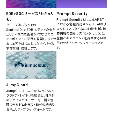
EDR+SOCサービス「セキュリ
Prompt Security
モ」
Prompt Security は、生成AI利用
における情報漏洩やシャドーAIのリ
グローバルブランドの
スクをリアルタイムに検知・制御。機
SentinelOne EDR とアクトのセキ
密情報の自動マスキングにより、生
ュリティ専門技術者がPCなどのエ
産性とAIガバナンスを両立するAI専
ンドポイントの挙動を監視し、ランサ
用のセキュリティソリューションで
ムウェアをはじめとしたサイバー攻
す。
撃を検知・防御します。
JumpCloud
JumpCloud は、IDaaS、MDM、ク
ラウドディレクトリを統合し、社内外
のデバイスとユーザーを一括で管
理できるゼロトラスト時代の統合型
セキュリティプラットフォームです。