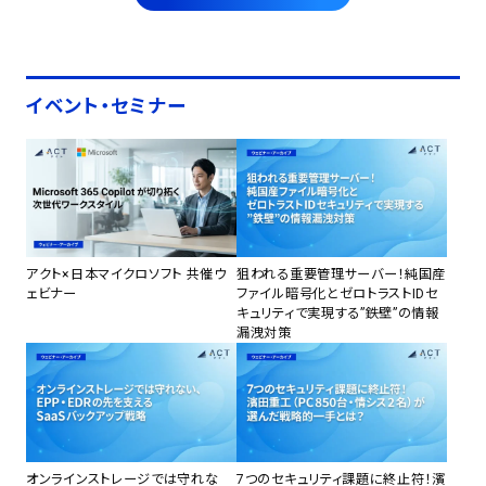
イベント・セミナー
アクト×日本マイクロソフト 共催ウ
狙われる重要管理サーバー！純国産
ェビナー
ファイル暗号化とゼロトラストIDセ
キュリティで実現する”鉄壁”の情報
漏洩対策
オンラインストレージでは守れな
7つのセキュリティ課題に終止符！濱