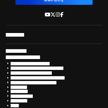
お問い合わせ
トップページ
サービス・製品
サイバーセキュリティ
EDR+SOCサービス「セキュリモ」
EDR+SOC+サイバー保険「データお守り隊」
セキュリティ研修・コンサルティング
フォレンジック調査（インシデントレスポンス）
脆弱性診断・サイバーセキュリティ調査
おまかせEDR
SentinelOne
Prompt Security
JumpCloud
Overe