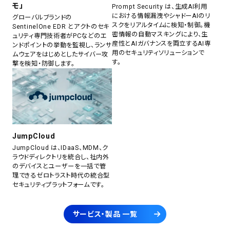
モ」
Prompt Security は、生成AI利用
における情報漏洩やシャドーAIのリ
グローバルブランドの
スクをリアルタイムに検知・制御。機
SentinelOne EDR とアクトのセキ
密情報の自動マスキングにより、生
ュリティ専門技術者がPCなどのエ
産性とAIガバナンスを両立するAI専
ンドポイントの挙動を監視し、ランサ
用のセキュリティソリューションで
ムウェアをはじめとしたサイバー攻
す。
撃を検知・防御します。
JumpCloud
JumpCloud は、IDaaS、MDM、ク
ラウドディレクトリを統合し、社内外
のデバイスとユーザーを一括で管
理できるゼロトラスト時代の統合型
セキュリティプラットフォームです。
サービス・製品 一覧