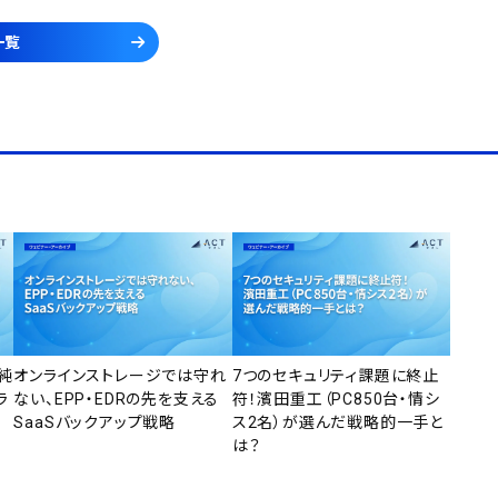
一覧
純
オンラインストレージでは守れ
7つのセキュリティ課題に終止
ラ
ない、EPP・EDRの先を支える
符！濱田重工（PC850台・情シ
SaaSバックアップ戦略
ス2名）が選んだ戦略的一手と
は？