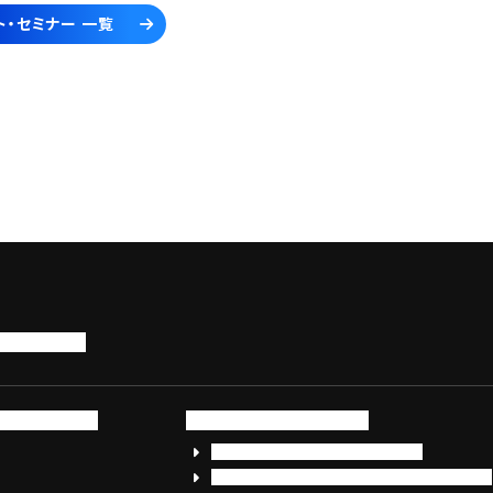
ト・セミナー 一覧
トップページ
サービス・製品
サイバーセキュリティ
EDR+SOCサービス「セキュリモ」
EDR+SOC+サイバー保険「データお守り隊」