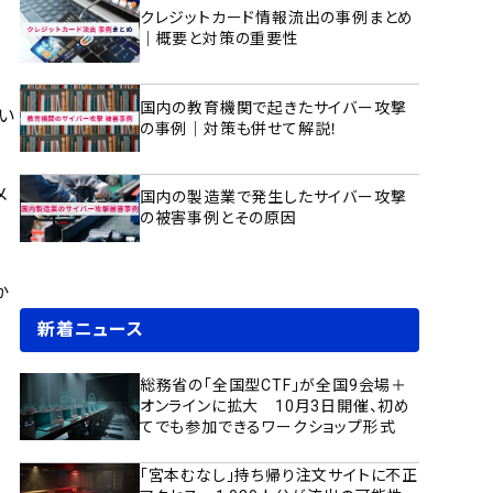
クレジットカード情報流出の事例まとめ
｜概要と対策の重要性
国内の教育機関で起きたサイバー攻撃
い
の事例｜対策も併せて解説！
メ
国内の製造業で発生したサイバー攻撃
の被害事例とその原因
か
新着ニュース
総務省の「全国型CTF」が全国9会場＋
オンラインに拡大 10月3日開催、初め
てでも参加できるワークショップ形式
「宮本むなし」持ち帰り注文サイトに不正