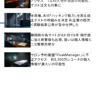
アクセス 1,030人分が流出の可能性、
ゲスト注文も対象に
米政権、AIの「ハッキング能力」を測る自
主テストの枠組みを決定 AI企業の相次
ぐ実験結果公表が背中を押した
静岡県の偽サイトが4か月で6件 県庁版
に加え県警版も出現、狙いは個人情報と
ニセ警察詐欺か
サロン予約基盤「PeakManager」に不
正アクセス 約3,300万レコードの個人
情報が漏えいの可能性