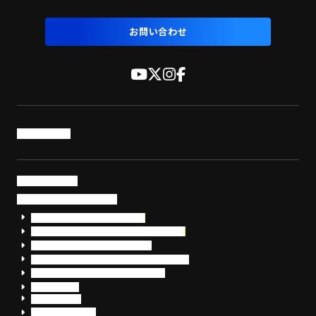
お問い合わせ
トップページ
サービス・製品
サイバーセキュリティ
EDR+SOCサービス「セキュリモ」
EDR+SOC+サイバー保険「データお守り隊」
セキュリティ研修・コンサルティング
フォレンジック調査（インシデントレスポンス）
脆弱性診断・サイバーセキュリティ調査
おまかせEDR
SentinelOne
Prompt Security