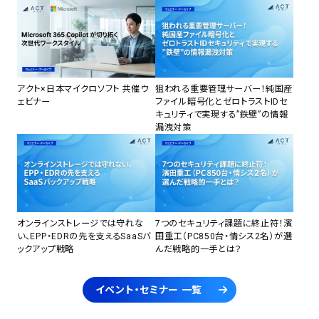
アクト×日本マイクロソフト 共催ウ
狙われる重要管理サーバー！純国産
ェビナー
ファイル暗号化とゼロトラストIDセ
キュリティで実現する”鉄壁”の情報
漏洩対策
オンラインストレージでは守れな
7つのセキュリティ課題に終止符！濱
い、EPP・EDRの先を支えるSaaSバ
田重工（PC850台・情シス2名）が選
ックアップ戦略
んだ戦略的一手とは？
イベント・セミナー 一覧