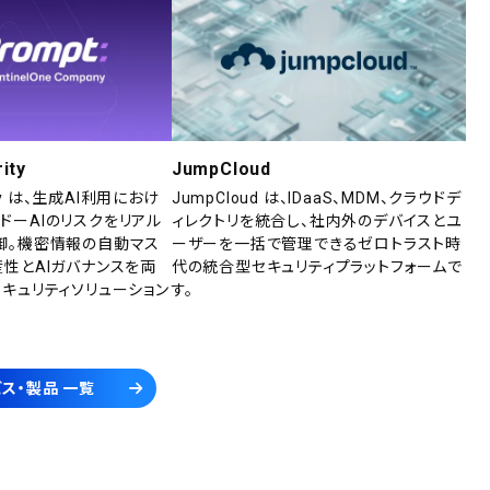
ity
JumpCloud
rity は、生成AI利用におけ
JumpCloud は、IDaaS、MDM、クラウドデ
ドーAIのリスクをリアル
ィレクトリを統合し、社内外のデバイスとユ
御。機密情報の自動マス
ーザーを一括で管理できるゼロトラスト時
産性とAIガバナンスを両
代の統合型セキュリティプラットフォームで
セキュリティソリューション
す。
ス・製品 一覧