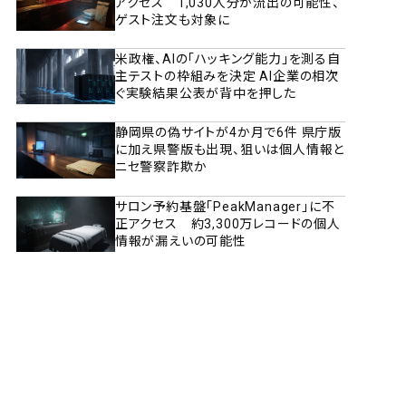
アクセス 1,030人分が流出の可能性、
ゲスト注文も対象に
米政権、AIの「ハッキング能力」を測る自
主テストの枠組みを決定 AI企業の相次
ぐ実験結果公表が背中を押した
静岡県の偽サイトが4か月で6件 県庁版
に加え県警版も出現、狙いは個人情報と
ニセ警察詐欺か
サロン予約基盤「PeakManager」に不
正アクセス 約3,300万レコードの個人
情報が漏えいの可能性