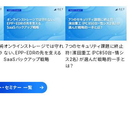
純
オンラインストレージでは守れ
7つのセキュリティ課題に終止
ラ
ない、EPP・EDRの先を支える
符！濱田重工（PC850台・情シ
SaaSバックアップ戦略
ス2名）が選んだ戦略的一手と
は？
ト・セミナー 一覧