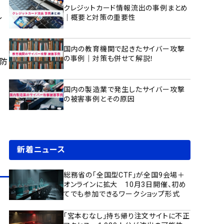
クレジットカード情報流出の事例まとめ
レ
｜概要と対策の重要性
国内の教育機関で起きたサイバー攻撃
の事例｜対策も併せて解説！
発防
国内の製造業で発生したサイバー攻撃
の被害事例とその原因
新着ニュース
総務省の「全国型CTF」が全国9会場＋
オンラインに拡大 10月3日開催、初め
てでも参加できるワークショップ形式
「宮本むなし」持ち帰り注文サイトに不正