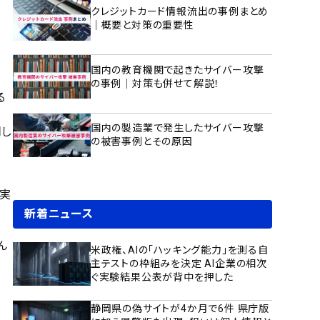
クレジットカード情報流出の事例まとめ
｜概要と対策の重要性
国内の教育機関で起きたサイバー攻撃
の事例｜対策も併せて解説！
る
国内の製造業で発生したサイバー攻撃
明し
の被害事例とその原因
を実
新着ニュース
ん
米政権、AIの「ハッキング能力」を測る自
主テストの枠組みを決定 AI企業の相次
ぐ実験結果公表が背中を押した
静岡県の偽サイトが4か月で6件 県庁版