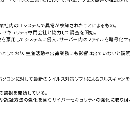
カー「オイレス工業」社において、不正アクセス被害が確認され
工業社内のITシステムで異常が検知されたことによるもの。
、セキュリティ専門会社と協力して調査を開始。
性を悪用してシステムに侵入、サーバー内のファイルを暗号化す
いとしており、生産活動や出荷業務にも影響は出ていないと説
パソコンに対して最新のウイルス対策ソフトによるフルスキャン
動の監視を開始している。
や認証方法の強化を含むサイバーセキュリティの強化に取り組