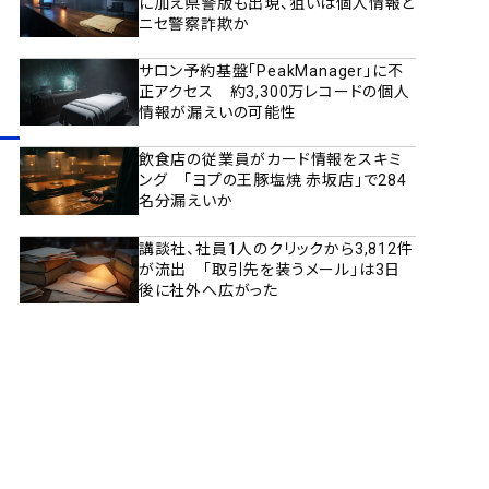
に加え県警版も出現、狙いは個人情報と
ニセ警察詐欺か
サロン予約基盤「PeakManager」に不
正アクセス 約3,300万レコードの個人
情報が漏えいの可能性
飲食店の従業員がカード情報をスキミ
ング 「ヨプの王豚塩焼 赤坂店」で284
名分漏えいか
講談社、社員1人のクリックから3,812件
が流出 「取引先を装うメール」は3日
後に社外へ広がった