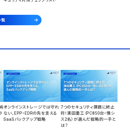
キュリティ対策チェックリスト
一覧
純
オンラインストレージでは守れ
7つのセキュリティ課題に終止
ラ
ない、EPP・EDRの先を支える
符！濱田重工（PC850台・情シ
SaaSバックアップ戦略
ス2名）が選んだ戦略的一手と
は？