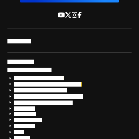
トップページ
サービス・製品
サイバーセキュリティ
EDR+SOCサービス「セキュリモ」
EDR+SOC+サイバー保険「データお守り隊」
セキュリティ研修・コンサルティング
フォレンジック調査（インシデントレスポンス）
脆弱性診断・サイバーセキュリティ調査
おまかせEDR
SentinelOne
Prompt Security
JumpCloud
Overe
Silverfort