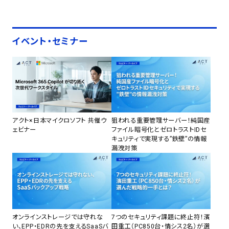
イベント・セミナー
アクト×日本マイクロソフト 共催ウ
狙われる重要管理サーバー！純国産
ェビナー
ファイル暗号化とゼロトラストIDセ
キュリティで実現する”鉄壁”の情報
漏洩対策
オンラインストレージでは守れな
7つのセキュリティ課題に終止符！濱
い、EPP・EDRの先を支えるSaaSバ
田重工（PC850台・情シス2名）が選