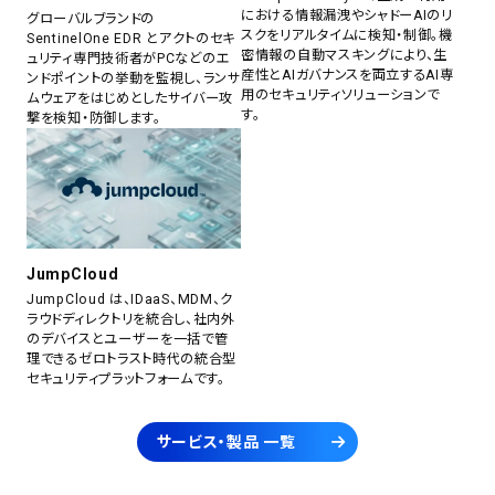
における情報漏洩やシャドーAIのリ
グローバルブランドの
スクをリアルタイムに検知・制御。機
SentinelOne EDR とアクトのセキ
密情報の自動マスキングにより、生
ュリティ専門技術者がPCなどのエ
産性とAIガバナンスを両立するAI専
ンドポイントの挙動を監視し、ランサ
用のセキュリティソリューションで
ムウェアをはじめとしたサイバー攻
す。
撃を検知・防御します。
JumpCloud
JumpCloud は、IDaaS、MDM、ク
ラウドディレクトリを統合し、社内外
のデバイスとユーザーを一括で管
理できるゼロトラスト時代の統合型
セキュリティプラットフォームです。
サービス・製品 一覧