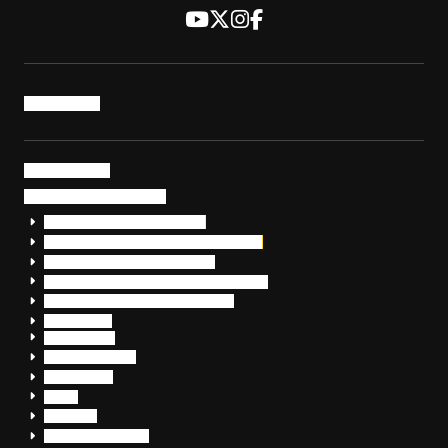
トップページ
サービス・製品
サイバーセキュリティ
EDR+SOCサービス「セキュリモ」
EDR+SOC+サイバー保険「データお守り隊」
セキュリティ研修・コンサルティング
フォレンジック調査（インシデントレスポンス）
脆弱性診断・サイバーセキュリティ調査
おまかせEDR
SentinelOne
Prompt Security
JumpCloud
Overe
Silverfort
Check Point SASE