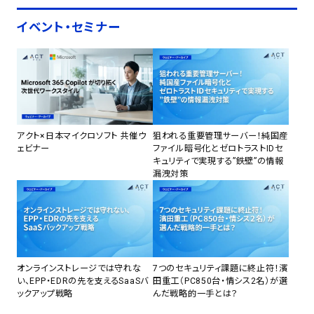
イベント・セミナー
アクト×日本マイクロソフト 共催ウ
狙われる重要管理サーバー！純国産
ェビナー
ファイル暗号化とゼロトラストIDセ
キュリティで実現する”鉄壁”の情報
漏洩対策
オンラインストレージでは守れな
7つのセキュリティ課題に終止符！濱
い、EPP・EDRの先を支えるSaaSバ
田重工（PC850台・情シス2名）が選
ックアップ戦略
んだ戦略的一手とは？