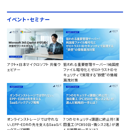
イベント・セミナー
アクト×日本マイクロソフト 共催ウ
狙われる重要管理サーバー！純国産
ェビナー
ファイル暗号化とゼロトラストIDセ
キュリティで実現する”鉄壁”の情報
漏洩対策
オンラインストレージでは守れな
7つのセキュリティ課題に終止符！濱
い、EPP・EDRの先を支えるSaaSバ
田重工（PC850台・情シス2名）が選
ックアップ戦略
んだ戦略的一手とは？