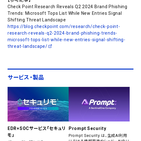
Check Point Research Reveals Q2 2024 Brand Phishing
Trends: Microsoft Tops List While New Entries Signal
Shifting Threat Landscape
https://blog.checkpoint.com/research/check-point-
research-reveals-q2-2024-brand-phishing-trends-
microsoft-tops-list-while-new-entries-signal-shifting-
threat-landscape/
サービス・製品
EDR+SOCサービス「セキュリ
Prompt Security
モ」
Prompt Security は、生成AI利用