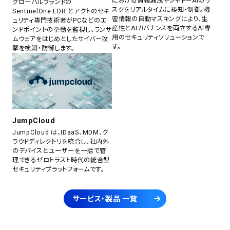
における情報漏洩やシャドーAIのリ
グローバルブランドの
スクをリアルタイムに検知・制御。機
SentinelOne EDR とアクトのセキ
密情報の自動マスキングにより、生
ュリティ専門技術者がPCなどのエ
産性とAIガバナンスを両立するAI専
ンドポイントの挙動を監視し、ランサ
用のセキュリティソリューションで
ムウェアをはじめとしたサイバー攻
す。
撃を検知・防御します。
JumpCloud
JumpCloud は、IDaaS、MDM、ク
ラウドディレクトリを統合し、社内外
のデバイスとユーザーを一括で管
理できるゼロトラスト時代の統合型
セキュリティプラットフォームです。
サービス・製品 一覧