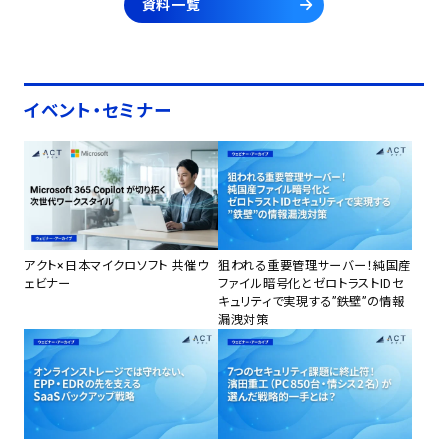
資料一覧
イベント・セミナー
アクト×日本マイクロソフト 共催ウ
狙われる重要管理サーバー！純国産
ェビナー
ファイル暗号化とゼロトラストIDセ
キュリティで実現する”鉄壁”の情報
漏洩対策