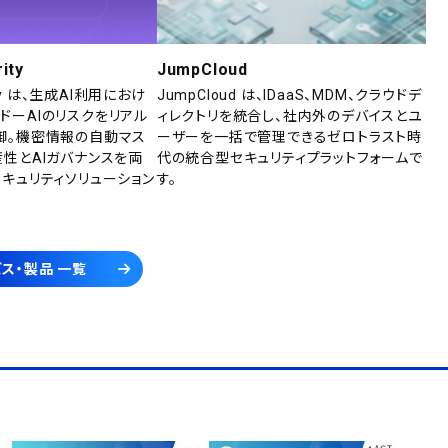
ity
JumpCloud
rity は、生成AI利用におけ
JumpCloud は、IDaaS、MDM、クラウドデ
ドーAIのリスクをリアル
ィレクトリを統合し、社内外のデバイスとユ
御。機密情報の自動マス
ーザーを一括で管理できるゼロトラスト時
産性とAIガバナンスを両
代の統合型セキュリティプラットフォームで
セキュリティソリューション
す。
ス・製品 一覧