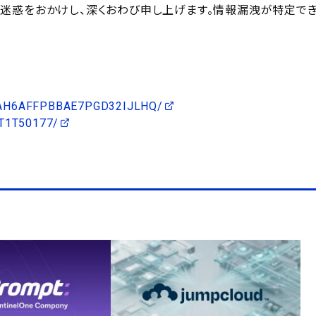
迷惑をおかけし、深くおわび申し上げます。情報漏洩が特定で
2UFAH6AFFPBBAE7PGD32IJLHQ/
YT1T50177/