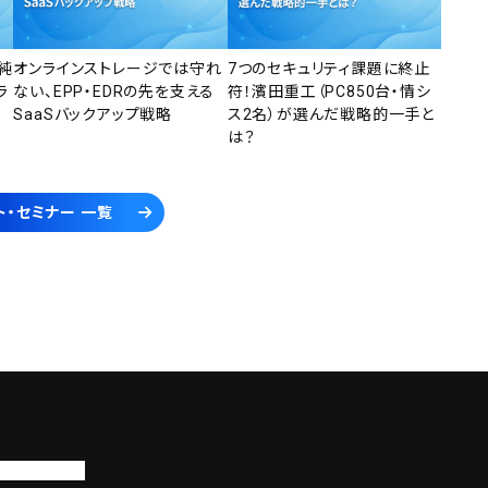
純
オンラインストレージでは守れ
7つのセキュリティ課題に終止
ラ
ない、EPP・EDRの先を支える
符！濱田重工（PC850台・情シ
SaaSバックアップ戦略
ス2名）が選んだ戦略的一手と
は？
ト・セミナー 一覧
トップページ