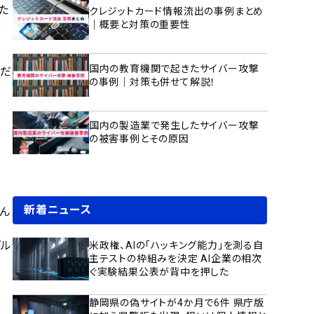
た
クレジットカード情報流出の事例まとめ
｜概要と対策の重要性
国内の教育機関で起きたサイバー攻撃
ーだ
の事例｜対策も併せて解説！
国内の製造業で発生したサイバー攻撃
の被害事例とその原因
新着ニュース
ん
グル
米政権、AIの「ハッキング能力」を測る自
主テストの枠組みを決定 AI企業の相次
ぐ実験結果公表が背中を押した
静岡県の偽サイトが4か月で6件 県庁版