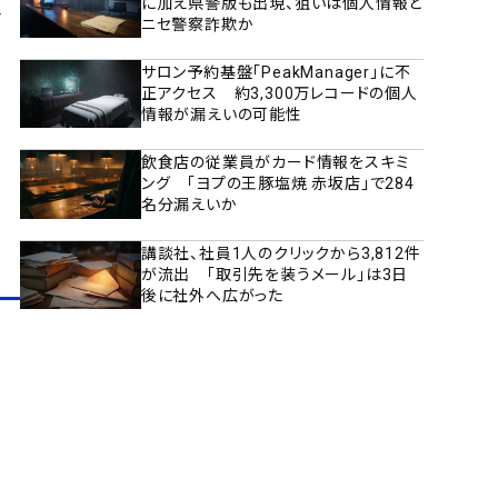
に加え県警版も出現、狙いは個人情報と
き
ニセ警察詐欺か
サロン予約基盤「PeakManager」に不
正アクセス 約3,300万レコードの個人
情報が漏えいの可能性
飲食店の従業員がカード情報をスキミ
ング 「ヨプの王豚塩焼 赤坂店」で284
名分漏えいか
講談社、社員1人のクリックから3,812件
が流出 「取引先を装うメール」は3日
後に社外へ広がった