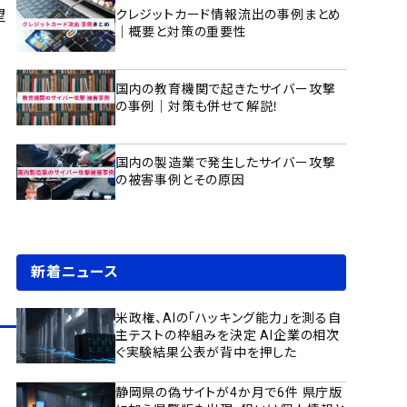
望
クレジットカード情報流出の事例まとめ
｜概要と対策の重要性
国内の教育機関で起きたサイバー攻撃
の事例｜対策も併せて解説！
国内の製造業で発生したサイバー攻撃
の被害事例とその原因
新着ニュース
米政権、AIの「ハッキング能力」を測る自
主テストの枠組みを決定 AI企業の相次
ぐ実験結果公表が背中を押した
静岡県の偽サイトが4か月で6件 県庁版