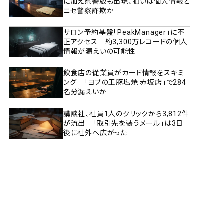
に加え県警版も出現、狙いは個人情報と
ニセ警察詐欺か
サロン予約基盤「PeakManager」に不
正アクセス 約3,300万レコードの個人
情報が漏えいの可能性
飲食店の従業員がカード情報をスキミ
ング 「ヨプの王豚塩焼 赤坂店」で284
名分漏えいか
講談社、社員1人のクリックから3,812件
が流出 「取引先を装うメール」は3日
後に社外へ広がった