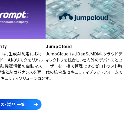
ity
JumpCloud
rity は、生成AI利用におけ
JumpCloud は、IDaaS、MDM、クラウドデ
ドーAIのリスクをリアル
ィレクトリを統合し、社内外のデバイスとユ
御。機密情報の自動マス
ーザーを一括で管理できるゼロトラスト時
産性とAIガバナンスを両
代の統合型セキュリティプラットフォームで
セキュリティソリューション
す。
ス・製品 一覧