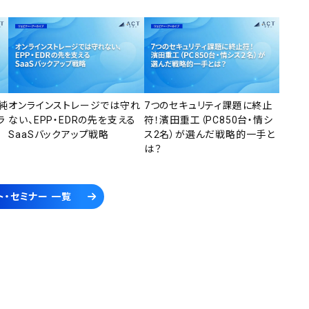
純
オンラインストレージでは守れ
7つのセキュリティ課題に終止
ラ
ない、EPP・EDRの先を支える
符！濱田重工（PC850台・情シ
SaaSバックアップ戦略
ス2名）が選んだ戦略的一手と
は？
ト・セミナー 一覧