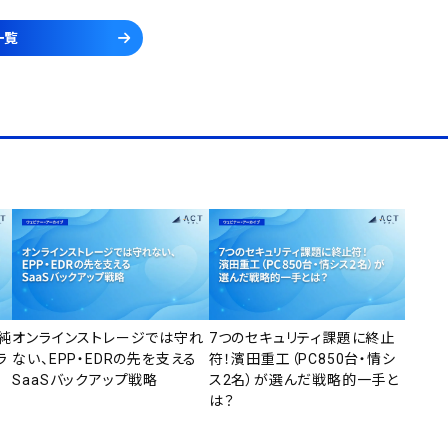
一覧
純
オンラインストレージでは守れ
7つのセキュリティ課題に終止
ラ
ない、EPP・EDRの先を支える
符！濱田重工（PC850台・情シ
SaaSバックアップ戦略
ス2名）が選んだ戦略的一手と
は？