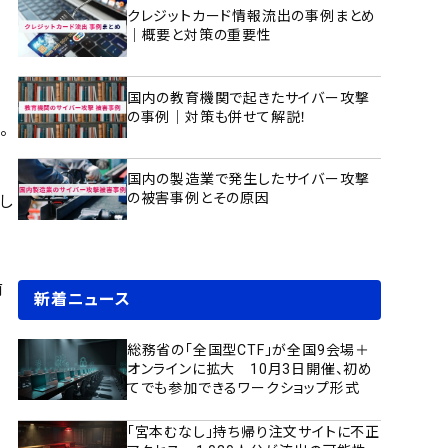
。
クレジットカード情報流出の事例まとめ
｜概要と対策の重要性
国内の教育機関で起きたサイバー攻撃
の事例｜対策も併せて解説！
。
国内の製造業で発生したサイバー攻撃
の被害事例とその原因
し
前
新着ニュース
総務省の「全国型CTF」が全国9会場＋
オンラインに拡大 10月3日開催、初め
てでも参加できるワークショップ形式
「宮本むなし」持ち帰り注文サイトに不正