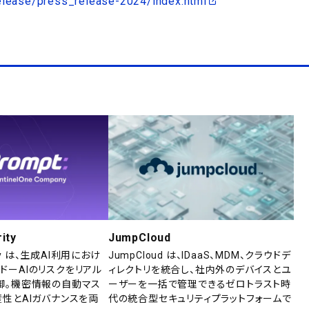
release/press_release-2024/index.html
ity
JumpCloud
rity は、生成AI利用におけ
JumpCloud は、IDaaS、MDM、クラウドデ
ドーAIのリスクをリアル
ィレクトリを統合し、社内外のデバイスとユ
御。機密情報の自動マス
ーザーを一括で管理できるゼロトラスト時
産性とAIガバナンスを両
代の統合型セキュリティプラットフォームで