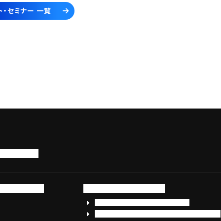
ト・セミナー 一覧
トップページ
サービス・製品
サイバーセキュリティ
EDR+SOCサービス「セキュリモ」
EDR+SOC+サイバー保険「データお守り隊」