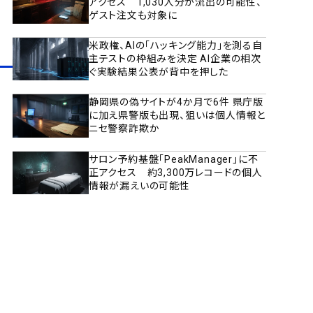
アクセス 1,030人分が流出の可能性、
ゲスト注文も対象に
米政権、AIの「ハッキング能力」を測る自
主テストの枠組みを決定 AI企業の相次
ぐ実験結果公表が背中を押した
静岡県の偽サイトが4か月で6件 県庁版
に加え県警版も出現、狙いは個人情報と
ニセ警察詐欺か
サロン予約基盤「PeakManager」に不
正アクセス 約3,300万レコードの個人
情報が漏えいの可能性