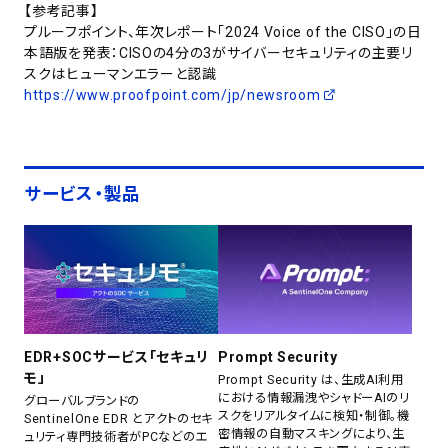
【参考記事】
プルーフポイント、年次レポート「2024 Voice of the CISO」の日
本語版を発表：CISOの4分の3がサイバーセキュリティの主要リ
スクはヒューマンエラーと認識
https://www.proofpoint.com/jp/newsroom
サービス・製品
EDR+SOCサービス「セキュリ
Prompt Security
モ」
Prompt Security は、生成AI利用
における情報漏洩やシャドーAIのリ
グローバルブランドの
スクをリアルタイムに検知・制御。機
SentinelOne EDR とアクトのセキ
密情報の自動マスキングにより、生
ュリティ専門技術者がPCなどのエ