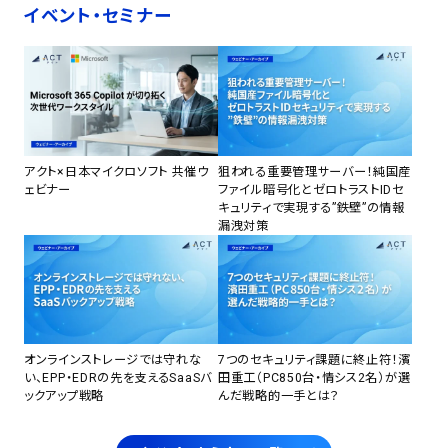
イベント・セミナー
アクト×日本マイクロソフト 共催ウ
狙われる重要管理サーバー！純国産
ェビナー
ファイル暗号化とゼロトラストIDセ
キュリティで実現する”鉄壁”の情報
漏洩対策
オンラインストレージでは守れな
7つのセキュリティ課題に終止符！濱
い、EPP・EDRの先を支えるSaaSバ
田重工（PC850台・情シス2名）が選
ックアップ戦略
んだ戦略的一手とは？