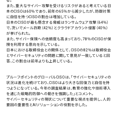
る。
また、重大なサイバー攻撃を受けるリスクがあると考えている日
本のCISOは60％であり、前年の65％から減少したが、防御対策
に自信を持つCISOの割合は増加している。
日本のCISOが最も懸念する脅威はランサムウェア攻撃（64％）
で、次いでメール詐欺（42％）とクラウドアカウント侵害（40％）
が挙げられた。
また、サイバー保険への依頼度も高まっており、78％のCISOが保
険を利用する意向を示している。
日本における取締役会との関係として、CISOの82％は取締役会
とサイバーセキュリティの問題に関して意見が一致していると回
答、この割合は前年よりも上昇している。
プルーフポイントのグローバルCISOは、「サイバーセキュリティの
状況は進化を続けており、CISOはより大きな回復力と自信を持
つようになっている。今年の調査結果は、教育の強化や技術導入
を通じた戦略的防御への動きを強調した」とコメント。
サイバーセキュリティの現状について重要な視点を提供し、人的
要因の重要性とAIソリューションの役割を示した。