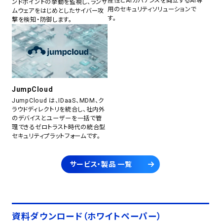
産性とAIガバナンスを両立するAI専
ンドポイントの挙動を監視し、ランサ
用のセキュリティソリューションで
ムウェアをはじめとしたサイバー攻
す。
撃を検知・防御します。
JumpCloud
JumpCloud は、IDaaS、MDM、ク
ラウドディレクトリを統合し、社内外
のデバイスとユーザーを一括で管
理できるゼロトラスト時代の統合型
セキュリティプラットフォームです。
サービス・製品 一覧
資料ダウンロード（ホワイトペーパー）