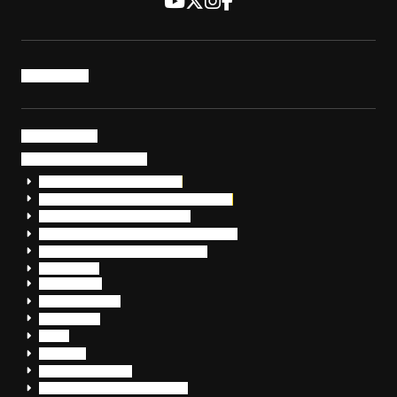
トップページ
サービス・製品
サイバーセキュリティ
EDR+SOCサービス「セキュリモ」
EDR+SOC+サイバー保険「データお守り隊」
セキュリティ研修・コンサルティング
フォレンジック調査（インシデントレスポンス）
脆弱性診断・サイバーセキュリティ調査
おまかせEDR
SentinelOne
Prompt Security
JumpCloud
Overe
Silverfort
Check Point SASE
OpenText™ CloudAlly Backup