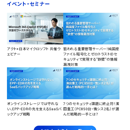
イベント・セミナー
アクト×日本マイクロソフト 共催ウ
狙われる重要管理サーバー！純国産
ェビナー
ファイル暗号化とゼロトラストIDセ
キュリティで実現する”鉄壁”の情報
漏洩対策
オンラインストレージでは守れな
7つのセキュリティ課題に終止符！濱
い、EPP・EDRの先を支えるSaaSバ
田重工（PC850台・情シス2名）が選
ックアップ戦略
んだ戦略的一手とは？