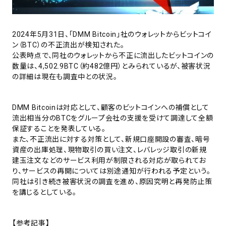
2024年5月31日、「DMM Bitcoin」社のウォレットからビットコイ
ン（BTC）の不正流出が検知された。
公表時点で、同社のウォレットから不正に流出したビットコインの
数量は、4,502.9BTC（約482億円）とみられているが、被害状況
の詳細は現在も調査中との状況。
DMM Bitcoinは対応として、顧客のビットコインへの補償として
流出相当分のBTCをグループ会社の支援を受けて調達して全額
保証することを発表している。
また、不正流出に対する対策として、新規口座開設の審査、暗号
資産の出庫処理、現物取引の買い注文、レバレッジ取引の新規
建玉注文などのサービス利用が制限される対応が取られてお
り、サービスの再開については別途通知が行われる予定という。
同社は引き続き被害状況の調査を進め、原因究明と再発防止策
を講じるとしている。
【参考記事】