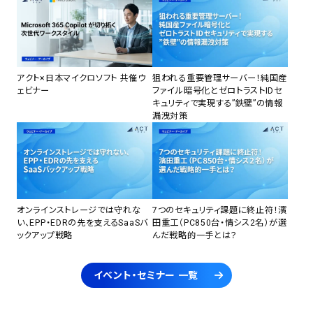
アクト×日本マイクロソフト 共催ウ
狙われる重要管理サーバー！純国産
ェビナー
ファイル暗号化とゼロトラストIDセ
キュリティで実現する”鉄壁”の情報
漏洩対策
オンラインストレージでは守れな
7つのセキュリティ課題に終止符！濱
い、EPP・EDRの先を支えるSaaSバ
田重工（PC850台・情シス2名）が選
ックアップ戦略
んだ戦略的一手とは？
イベント・セミナー 一覧