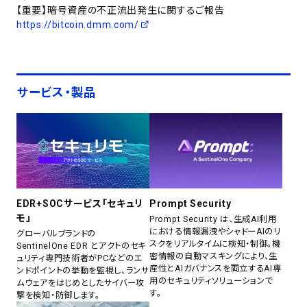
【重要】暗号資産の不正流出発生に関するご報告
https://bitcoin.dmm.com/
サービス・製品
EDR+SOCサービス「セキュリ
Prompt Security
モ」
Prompt Security は、生成AI利用
における情報漏洩やシャドーAIのリ
グローバルブランドの
スクをリアルタイムに検知・制御。機
SentinelOne EDR とアクトのセキ
密情報の自動マスキングにより、生
ュリティ専門技術者がPCなどのエ
産性とAIガバナンスを両立するAI専
ンドポイントの挙動を監視し、ランサ
用のセキュリティソリューションで
ムウェアをはじめとしたサイバー攻
す。
撃を検知・防御します。