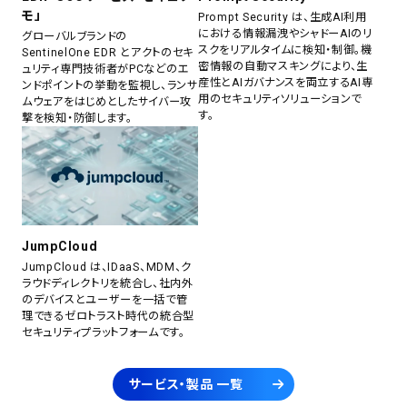
モ」
Prompt Security は、生成AI利用
における情報漏洩やシャドーAIのリ
グローバルブランドの
スクをリアルタイムに検知・制御。機
SentinelOne EDR とアクトのセキ
密情報の自動マスキングにより、生
ュリティ専門技術者がPCなどのエ
産性とAIガバナンスを両立するAI専
ンドポイントの挙動を監視し、ランサ
用のセキュリティソリューションで
ムウェアをはじめとしたサイバー攻
す。
撃を検知・防御します。
JumpCloud
JumpCloud は、IDaaS、MDM、ク
ラウドディレクトリを統合し、社内外
のデバイスとユーザーを一括で管
理できるゼロトラスト時代の統合型
セキュリティプラットフォームです。
サービス・製品 一覧