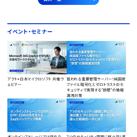
イベント・セミナー
アクト×日本マイクロソフト 共催ウ
狙われる重要管理サーバー！純国産
ェビナー
ファイル暗号化とゼロトラストIDセ
キュリティで実現する”鉄壁”の情報
漏洩対策
オンラインストレージでは守れな
7つのセキュリティ課題に終止符！濱