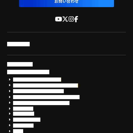
お問い合わせ
トップページ
サービス・製品
サイバーセキュリティ
EDR+SOCサービス「セキュリモ」
EDR+SOC+サイバー保険「データお守り隊」
セキュリティ研修・コンサルティング
フォレンジック調査（インシデントレスポンス）
脆弱性診断・サイバーセキュリティ調査
おまかせEDR
SentinelOne
Prompt Security
JumpCloud
Overe