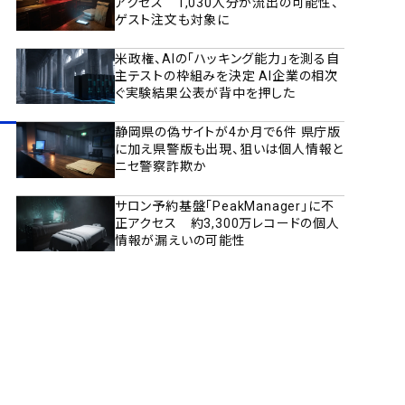
アクセス 1,030人分が流出の可能性、
ゲスト注文も対象に
米政権、AIの「ハッキング能力」を測る自
主テストの枠組みを決定 AI企業の相次
ぐ実験結果公表が背中を押した
静岡県の偽サイトが4か月で6件 県庁版
に加え県警版も出現、狙いは個人情報と
ニセ警察詐欺か
サロン予約基盤「PeakManager」に不
正アクセス 約3,300万レコードの個人
情報が漏えいの可能性