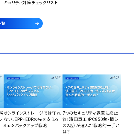
キュリティ対策チェックリスト
一覧
純
オンラインストレージでは守れ
7つのセキュリティ課題に終止
ラ
ない、EPP・EDRの先を支える
符！濱田重工（PC850台・情シ
SaaSバックアップ戦略
ス2名）が選んだ戦略的一手と
は？