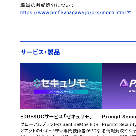
職員の懲戒処分について
https://www.pref.kanagawa.jp/prs/index.html
サービス・製品
EDR+SOCサービス「セキュリモ」
Prompt Secur
グローバルブランドの SentinelOne EDR
Prompt Secu
とアクトのセキュリティ専門技術者がPCな
る情報漏洩やシャ