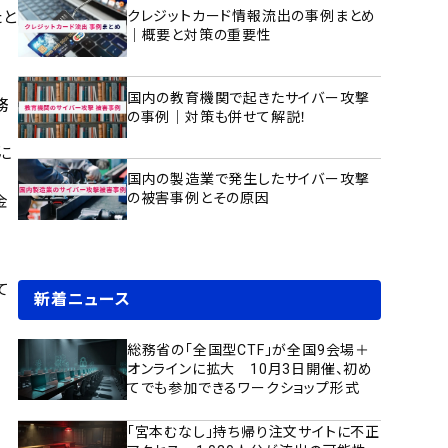
たと
クレジットカード情報流出の事例まとめ
｜概要と対策の重要性
国内の教育機関で起きたサイバー攻撃
務
の事例｜対策も併せて解説！
に
国内の製造業で発生したサイバー攻撃
の被害事例とその原因
金
て
新着ニュース
総務省の「全国型CTF」が全国9会場＋
オンラインに拡大 10月3日開催、初め
てでも参加できるワークショップ形式
「宮本むなし」持ち帰り注文サイトに不正