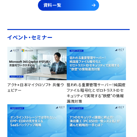
資料一覧
イベント・セミナー
アクト×日本マイクロソフト 共催ウ
狙われる重要管理サーバー！純国産
ェビナー
ファイル暗号化とゼロトラストIDセ
キュリティで実現する”鉄壁”の情報
漏洩対策