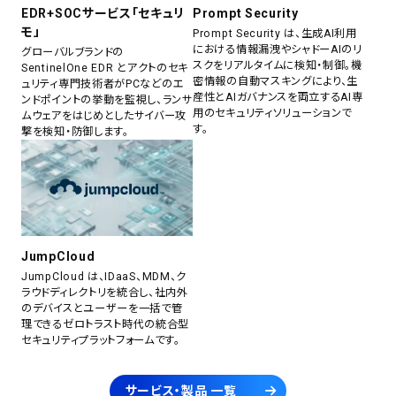
EDR+SOCサービス「セキュリ
Prompt Security
モ」
Prompt Security は、生成AI利用
における情報漏洩やシャドーAIのリ
グローバルブランドの
スクをリアルタイムに検知・制御。機
SentinelOne EDR とアクトのセキ
密情報の自動マスキングにより、生
ュリティ専門技術者がPCなどのエ
産性とAIガバナンスを両立するAI専
ンドポイントの挙動を監視し、ランサ
用のセキュリティソリューションで
ムウェアをはじめとしたサイバー攻
す。
撃を検知・防御します。
JumpCloud
JumpCloud は、IDaaS、MDM、ク
ラウドディレクトリを統合し、社内外
のデバイスとユーザーを一括で管
理できるゼロトラスト時代の統合型
セキュリティプラットフォームです。
サービス・製品 一覧