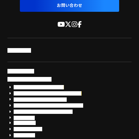
お問い合わせ
トップページ
サービス・製品
サイバーセキュリティ
EDR+SOCサービス「セキュリモ」
EDR+SOC+サイバー保険「データお守り隊」
セキュリティ研修・コンサルティング
フォレンジック調査（インシデントレスポンス）
脆弱性診断・サイバーセキュリティ調査
おまかせEDR
SentinelOne
Prompt Security
JumpCloud