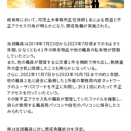
岐阜県において、可茂土木事務所主任技師１名による窃盗と不
正アクセス行為が明らかになり、懲戒免職が実施された。
当該職員は2018年7月23日から2023年7月頃までのおよそ５
年間、少なくとも４１件の県有物品や他の職員の私有物が窃取
していたという。
また、他の職員が管理する公文書１件を無断で持ち出し、執務室
外の空き机に隠匿したことも明らかになっている。
さらに、2022年11月7日から2023年10月7日までの約１年間、
他の職員２名と過去に勤務した１所属の業務用内部ネットワー
クのユーザパスワードを不正に利用し、計３１回にわたって不正
アクセスを行っていたという。
その後不正アクセス先の職員が管理していたファイルを複製し、
自らが使用する職員用パソコンや自宅のパソコンに保存したと
みられている。
県は当該職員に対し懲戒免職処分を決定。