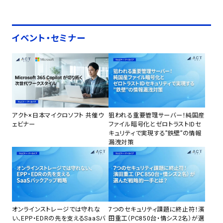
イベント・セミナー
アクト×日本マイクロソフト 共催ウ
狙われる重要管理サーバー！純国産
ェビナー
ファイル暗号化とゼロトラストIDセ
キュリティで実現する”鉄壁”の情報
漏洩対策
オンラインストレージでは守れな
7つのセキュリティ課題に終止符！濱
い、EPP・EDRの先を支えるSaaSバ
田重工（PC850台・情シス2名）が選