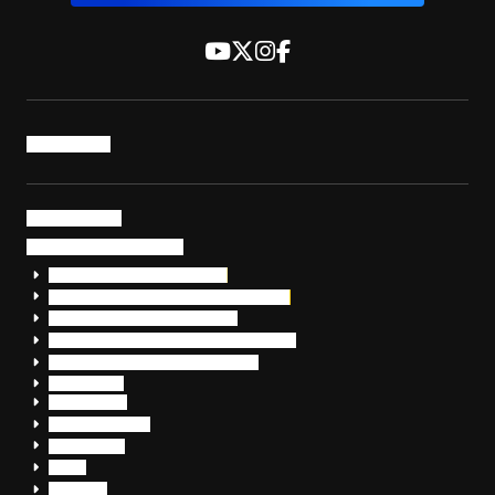
トップページ
サービス・製品
サイバーセキュリティ
EDR+SOCサービス「セキュリモ」
EDR+SOC+サイバー保険「データお守り隊」
セキュリティ研修・コンサルティング
フォレンジック調査（インシデントレスポンス）
脆弱性診断・サイバーセキュリティ調査
おまかせEDR
SentinelOne
Prompt Security
JumpCloud
Overe
Silverfort