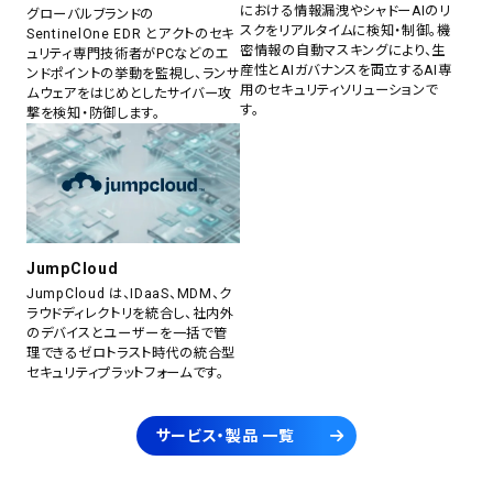
における情報漏洩やシャドーAIのリ
グローバルブランドの
スクをリアルタイムに検知・制御。機
SentinelOne EDR とアクトのセキ
密情報の自動マスキングにより、生
ュリティ専門技術者がPCなどのエ
産性とAIガバナンスを両立するAI専
ンドポイントの挙動を監視し、ランサ
用のセキュリティソリューションで
ムウェアをはじめとしたサイバー攻
す。
撃を検知・防御します。
JumpCloud
JumpCloud は、IDaaS、MDM、ク
ラウドディレクトリを統合し、社内外
のデバイスとユーザーを一括で管
理できるゼロトラスト時代の統合型
セキュリティプラットフォームです。
サービス・製品 一覧