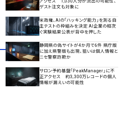
アクセス 1,030人分が流出の可能性、
ゲスト注文も対象に
米政権、AIの「ハッキング能力」を測る自
主テストの枠組みを決定 AI企業の相次
ぐ実験結果公表が背中を押した
静岡県の偽サイトが4か月で6件 県庁版
に加え県警版も出現、狙いは個人情報と
ニセ警察詐欺か
サロン予約基盤「PeakManager」に不
正アクセス 約3,300万レコードの個人
情報が漏えいの可能性