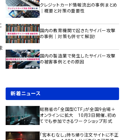
クレジットカード情報流出の事例まとめ
｜概要と対策の重要性
に
国内の教育機関で起きたサイバー攻撃
の事例｜対策も併せて解説！
ま
国内の製造業で発生したサイバー攻撃
の被害事例とその原因
新着ニュース
総務省の「全国型CTF」が全国9会場＋
オンラインに拡大 10月3日開催、初め
てでも参加できるワークショップ形式
「宮本むなし」持ち帰り注文サイトに不正