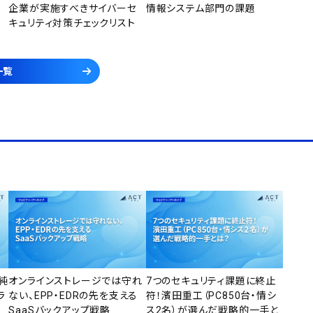
企業が実施すべきサイバーセ
情報システム部門の課題
キュリティ対策チェックリスト
一覧
純
オンラインストレージでは守れ
7つのセキュリティ課題に終止
ラ
ない、EPP・EDRの先を支える
符！濱田重工（PC850台・情シ
SaaSバックアップ戦略
ス2名）が選んだ戦略的一手と